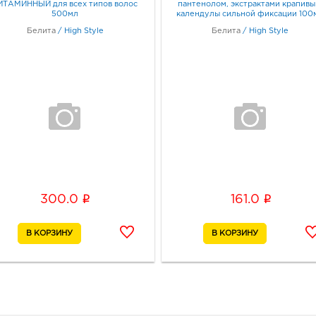
ИТАМИННЫЙ для всех типов волос
пантенолом, экстрактами крапивы
500мл
календулы сильной фиксации 100
Белита
/
High Style
Белита
/
High Style
i
i
300.0
161.0