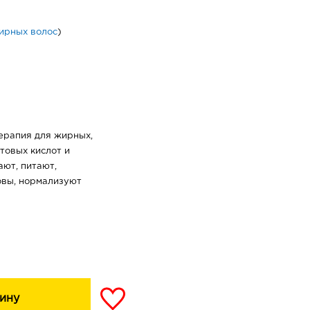
ирных волос
)
ерапия для жирных,
товых кислот и
ют, питают,
овы, нормализуют
ину