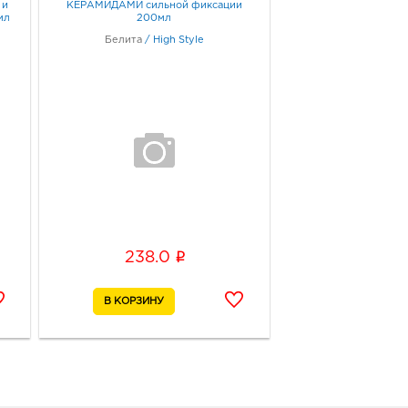
 и
КЕРАМИДАМИ сильной фиксации
мл
200мл
Белита
/
High Style
i
238.0