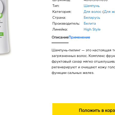
Штрихкод:
4810151011093
Тип:
Шампунь
Категория:
Для волос
(
Для ж
Страна:
Беларусь
Производитель:
Белита
Линейка:
High Style
Описание
Применение
Шампунь-пилинг — это настоящая т
загрязненных волос. Комплекс фрук
фруктовый сахар мягко отшелушива
регенерируют и очищают кожу гол
функции сальных желез.
Положить в корз