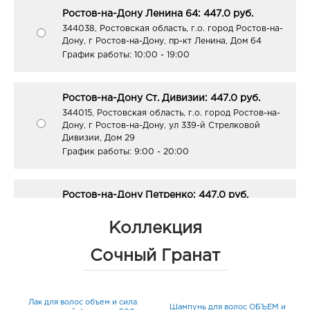
Ростов-на-Дону Ленина 64: 447.0 руб.
344038, Ростовская область, г.о. город Ростов-на-
Дону, г Ростов-на-Дону, пр-кт Ленина, Дом 64
График работы:
10:00 - 19:00
Ростов-на-Дону Ст. Дивизии: 447.0 руб.
344015, Ростовская область, г.о. город Ростов-на-
Дону, г Ростов-на-Дону, ул 339-й Стрелковой
Дивизии, Дом 29
График работы:
9:00 - 20:00
Ростов-на-Дону Петренко: 447.0 руб.
344010, Ростовская область, г.о. город Ростов-на-
Дону, г Ростов-на-Дону, ул Петренко, Здание 1
Коллекция
График работы:
10:00 - 22:00
Сочный Гранат
Ростов-на-Дону Волкова: 447.0 руб.
344092, Ростовская область, г.о. город Ростов-на-
 и
Лак для волос объем и сила
Дону, г Ростов-на-Дону, ул Волкова, Дом 3
Шампунь для волос ОБЪЕМ и
Б