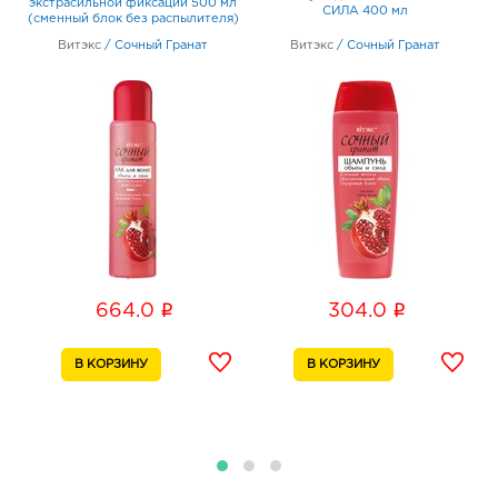
экстрасильной фиксации 500 мл
СИЛА 400 мл
График работы:
10:00 - 20:00
(сменный блок без распылителя)
Витэкс
/
Сочный Гранат
Витэкс
/
Сочный Гранат
Ростов-на-Дону Пушкинская: 447.0 руб.
344022, Ростовская область, г.о. город Ростов-на-
Дону, г Ростов-на-Дону, ул Пушкинская, Дом 197
График работы:
9:00 - 21:00
Таганрог Юность: 447.0 руб.
347931, Ростовская область, г.о. город Таганрог, г
Таганрог, ул Дзержинского, Дом 165
График работы:
9:00 - 19:00
i
i
664.0
304.0
Таганрог Мармелад: 447.0 руб.
347930, Ростовская область, г.о. город Таганрог, г
Таганрог, пл Мира, Дом 7
График работы:
10:00 - 22:00
Таганрог Лето: 447.0 руб.