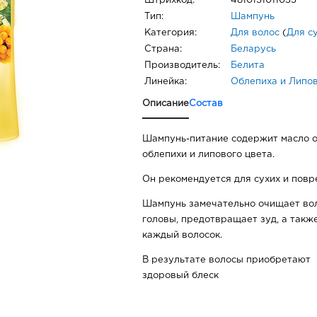
Штрихкод:
4810151011055
Тип:
Шампунь
Категория:
Для волос
(
Для с
Страна:
Беларусь
Производитель:
Белита
Линейка:
Облепиха и Липо
Описание
Состав
Шампунь-питание содержит масло о
облепихи и липового цвета.
Он рекомендуется для сухих и повр
Шампунь замечательно очищает вол
головы, предотвращает зуд, а такж
каждый волосок.
В результате волосы приобретают 
здоровый блеск