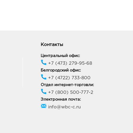
06, Воронежская область,
ронеж, ул 20-летия
бря, Строение 119и
ик работы:
8:30 - 20:00
к Перекресток: 325.0
Контакты
35, Курская обл, г Курск,
зержинского, д. 99А
Центральный офис:
ик работы:
9:00 - 20:00
+7 (473) 279-95-68
Белгородский офис:
+7 (4722) 733-800
к Европа-20: 325.0 руб.
Отдел интернет-торговли:
40, Курская область, г
+7 (800) 500-777-2
к, пр-кт Дружбы, д. 9А
ик работы:
9:00 - 21:00
Электронная почта:
info@wbc-c.ru
к Европа-40: 325.0 руб.
40, Курская обл, г Курск,
уденческая, зд. 1