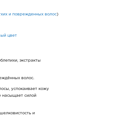
ухих и поврежденных волос
)
вый цвет
блепихи, экстракты
еждённых волос.
осы, успокаивает кожу
е насыщает силой
шелковистость и