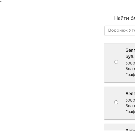
:
Найти б
Белг
руб.
3080
Белг
Граф
Белг
3080
Белго
Граф
Вор