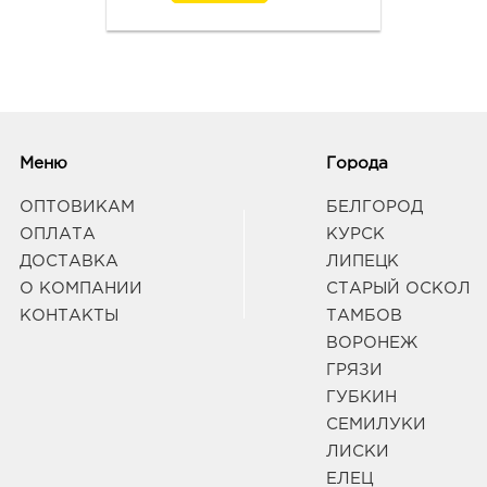
3940
г Во
Октя
Граф
Курс
руб.
Меню
Города
3050
ул Д
ОПТОВИКАМ
БЕЛГОРОД
Граф
ОПЛАТА
КУРСК
ДОСТАВКА
ЛИПЕЦК
О КОМПАНИИ
СТАРЫЙ ОСКОЛ
Курс
КОНТАКТЫ
ТАМБОВ
3050
Курс
ВОРОНЕЖ
Граф
ГРЯЗИ
ГУБКИН
СЕМИЛУКИ
Курс
ЛИСКИ
3050
ул Ст
ЕЛЕЦ