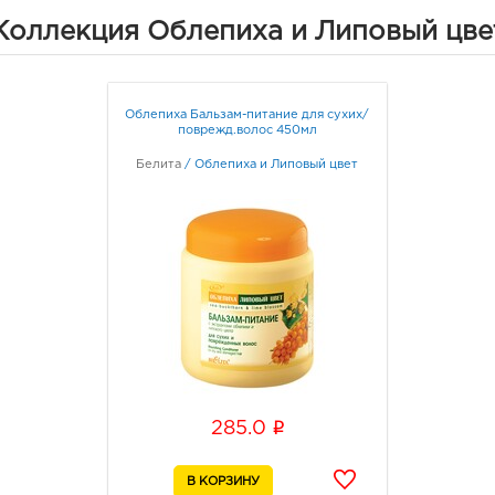
руб.
Коллекция Облепиха и Липовый цве
3940
Воро
Лизю
Граф
Облепиха Бальзам-питание для сухих/
поврежд.волос 450мл
Воро
Белита
/
Облепиха и Липовый цвет
3940
Воро
129/1
Граф
Воро
3940
Воро
Граф
i
285.0
Вор
Пере