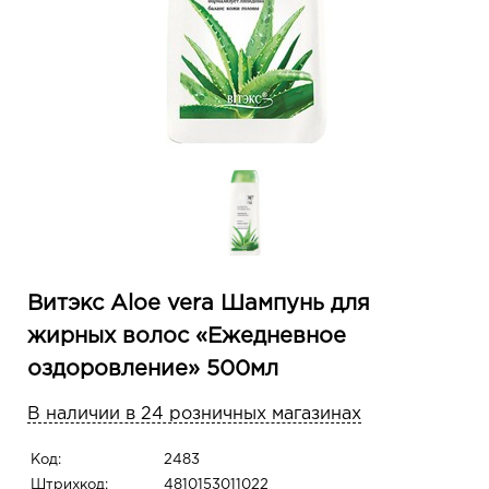
Витэкс Aloe vera Шампунь для
жирных волос «Ежедневное
оздоровление» 500мл
В наличии в 24 розничных магазинах
Код:
2483
Штрихкод:
4810153011022