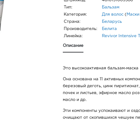
Штрихкод:
4810151003586
Тип:
Бальзам
Категория:
Для волос
(
Маски
Страна:
Беларусь
Производитель:
Белита
Линейка:
Revivor Intensive 
Описание
Это высокоактивная бальзам-маска 
Она основана на 11 активных компон
березовый деготь, цинк пиритионат
почек и листьев, эфирное масло ро
масло и др.
Эти компоненты успокаивают и озд
очищают от скопившихся чешуек пе