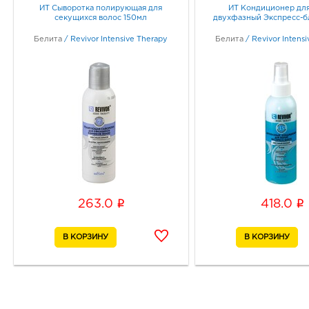
ИТ Сыворотка полирующая для
ИТ Кондиционер для
секущихся волос 150мл
двухфазный Экспресс-б
Белита
/
Revivor Intensive Therapy
Белита
/
Revivor Intens
i
i
263.0
418.0