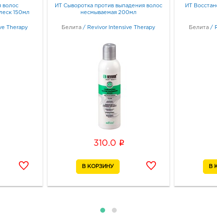
 волос
ИТ Сыворотка против выпадения волос
ИТ Восстан
леск 150мл
несмываемая 200мл
ive Therapy
Белита
/
Revivor Intensive Therapy
Белита
/
i
310.0