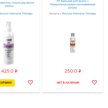
ИТ Бальзам для волос с
овитель структуры волос
Микролипасомами несмываемый
250мл
200мл
Revivor Intensive Therapy
Белита
/
Revivor Intensive Therapy
i
i
425.0
250.0