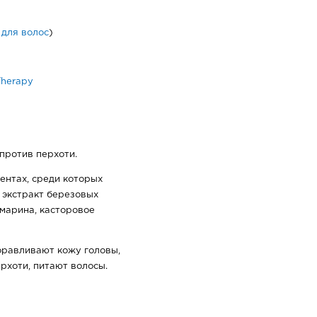
 для волос
)
Therapy
против перхоти.
ентах, среди которых
, экстракт березовых
змарина, касторовое
оравливают кожу головы,
рхоти, питают волосы.