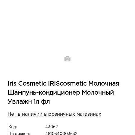
Iris Cosmetic IRIScosmetic Молочная
Шампунь-кондиционер Молочный
Увлажн 1л фл
Нет в наличии в розничных магазинах
Код:
43062
Штрихкод:
4810340003632