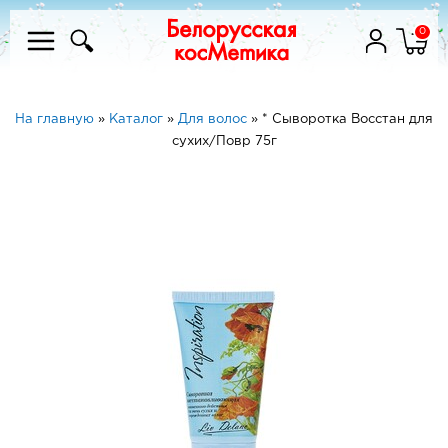
0
На главную
»
Каталог
»
Для волос
»
* Сыворотка Восстан для
сухих/Повр 75г