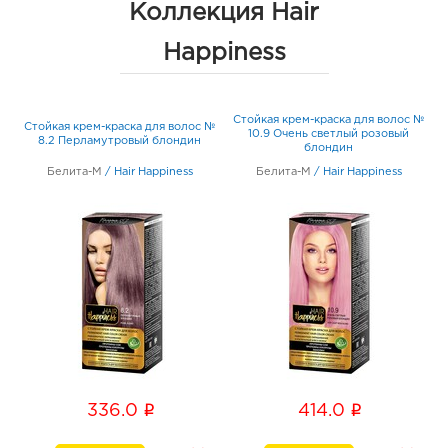
Коллекция Hair
Happiness
Стойкая крем-краска для волос №
№
Стойкая крем-краска для волос №
10.9 Очень светлый розовый
8.2 Перламутровый блондин
блондин
Белита-М
/
Hair Happiness
Белита-М
/
Hair Happiness
i
i
336.0
414.0