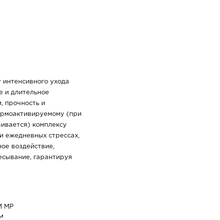
 интенсивного ухода
ое и длительное
, прочность и
термоактивируемому (при
аивается) комплексу
и ежедневных стрессах,
ное воздействие,
есывание, гарантируя
M MP
М