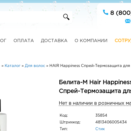
8 (800
ОГ
ОПЛАТА
ДОСТАВКА
О КОМПАНИИ
СОТРУ
ю
»
Каталог
»
Для волос
»
HAIR Happiness Спрей-Термозащита для
Белита-М Hair Happines
Спрей-Термозащита дл
Нет в наличии в розничных м
Код:
35854
Штрихкод:
4813406005434
Тип:
Стик