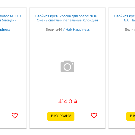
волос № 10.9
Стойкая крем-краска для волос № 10.1
Стойкая кре
й блондин
Очень светлый пепельный блондин
8.0 Н
ppiness
Белита-М
/
Hair Happiness
Бели
i
414.0