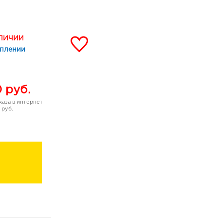
ительное время
по всей длине
АЛИЧИИ
ых температурных
уплении
0
руб.
аза в интернет
 руб.