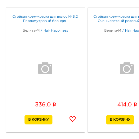
Стойкая крем-краска для волос № 8.2
Стойкая крем-краска для 
Перламутровый блондин
Очень светлый розовы
Белита-М
/
Hair Happiness
Белита-М
/
Hair Ha
i
i
336.0
414.0