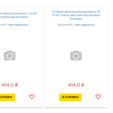
Стойкая крем-краска для волос №
м-краска для волос тон №
10.42 Очень светлый персиковый
атуральный блондин
блондин
та-М
/
Hair Happiness
Белита-М
/
Hair Happiness
i
i
414.0
414.0