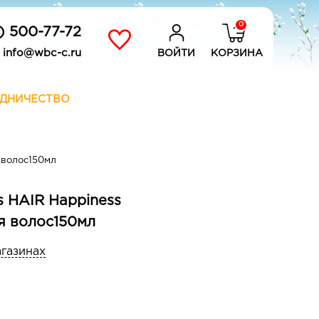
0
) 500-77-72
info@wbc-c.ru
ВОЙТИ
КОРЗИНА
ДНИЧЕСТВО
 волос150мл
s HAIR Happiness
я волос150мл
агазинах