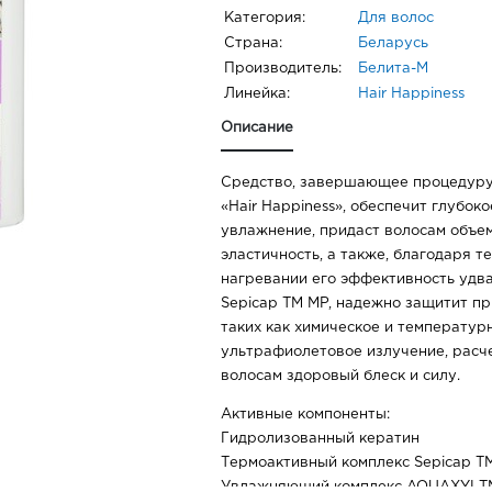
Категория:
Для волос
Страна:
Беларусь
Производитель:
Белита-М
Линейка:
Hair Happiness
Описание
Средство, завершающее процедуру
«Hair Happiness», обеспечит глубок
увлажнение, придаст волосам объем
эластичность, а также, благодаря 
нагревании его эффективность удв
Sepicap TM MP, надежно защитит пр
таких как химическое и температур
ультрафиолетовое излучение, расч
волосам здоровый блеск и силу.
Активные компоненты:
Гидролизованный кератин
Термоактивный комплекс Sepicap T
Увлажняющий комплекс AQUAXYLТ