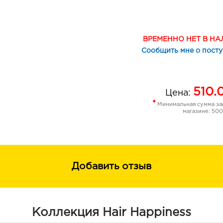
Действие:
Сохраняет увлажненность волос дл
Придает волосам блеск и гладкость 
ВРЕМЕННО НЕТ В Н
Защищает волосы при экстремальн
Сообщить мне о пост
воздействиях
Устраняет спутывание волос
510.
Цена:
*
Минимальная сумма зак
магазине: 500
Добавить отзыв
Коллекция Hair Happiness