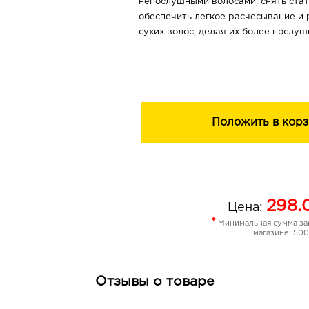
непослушными волосами, снять стат
обеспечить легкое расчесывание и
сухих волос, делая их более послуш
здоровыми.
Д-пантенол обеспечивает длительн
волосам блеск и сияние.
Натуральные компоненты льняного
Положить в корз
защиту волос, делают их сильными,
ухоженными при любых погодных ус
298.
Цена:
*
Минимальная сумма зак
магазине: 500
Отзывы о товаре