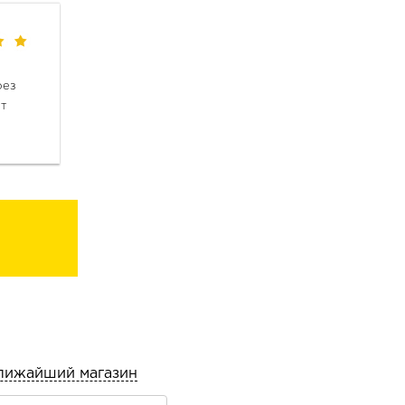
ез 
т 
лижайший магазин