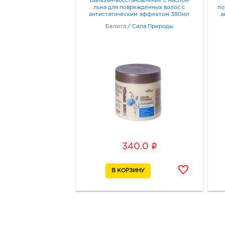
Бальзам-восстановление с маслом
льна для поврежденных волос с
по
антистатическим эффектом 380мл
а
Белита
/
Сила Природы
i
340.0