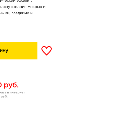
ический эффект,
 распутывание мокрых и
ными, гладкими и
ое увлажнение, придавая
 масла обеспечивают
ину
 блестящими и
ловиях.
0
руб.
аза в интернет
 руб.