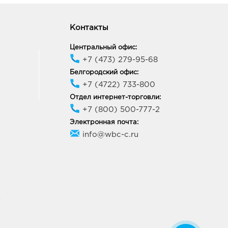
ород ЦУМ: 298.0 руб.
09, Белгородская обл, г
Контакты
ород, ул Попова, д. 36
ик работы:
10:00 - 20:00
Центральный офис:
+7 (473) 279-95-68
Белгородский офис:
онеж Максимир: 298.0
+7 (4722) 733-800
Отдел интернет-торговли:
33, Воронежская обл, г
неж, пр-кт Ленинский, д.
+7 (800) 500-777-2
Электронная почта:
ик работы:
10:00 - 22:00
info@wbc-c.ru
онеж Южный Полюс:
0 руб.
74, Воронежская обл, г
неж, ул Ростовская, д.
4
У
ик работы:
9:00 - 21:00