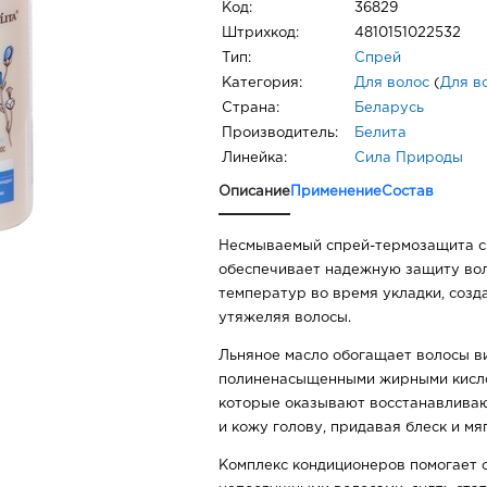
Код:
36829
Штрихкод:
4810151022532
Тип:
Спрей
Категория:
Для волос
(
Для в
Страна:
Беларусь
Производитель:
Белита
Линейка:
Сила Природы
Описание
Применение
Состав
Несмываемый спрей-термозащита с
обеспечивает надежную защиту вол
температур во время укладки, созд
утяжеляя волосы.
Льняное масло обогащает волосы ви
полиненасыщенными жирными кисло
которые оказывают восстанавлива
и кожу голову, придавая блеск и мяг
Комплекс кондиционеров помогает 