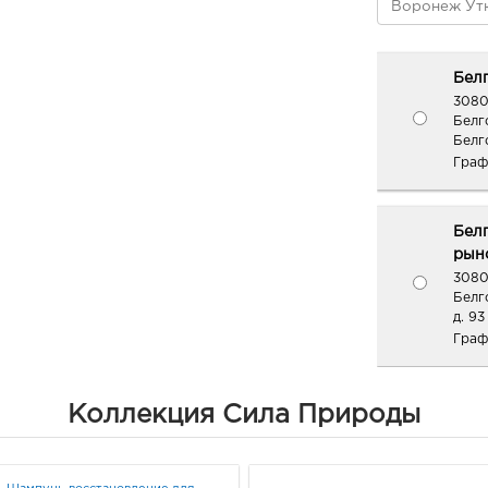
Белг
3080
Белг
Белг
Граф
Бел
рыно
3080
Белг
д. 93
Граф
Белг
Коллекция Сила Природы
3080
Белго
Граф