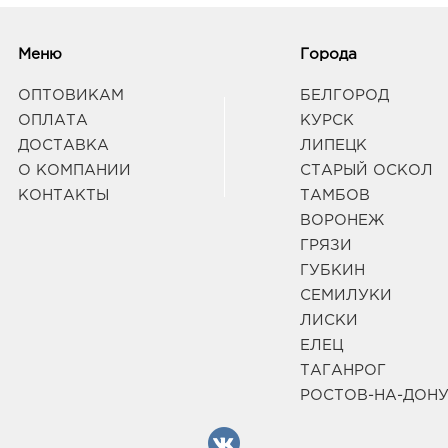
Белг
3080
Меню
Города
Белг
Граф
ОПТОВИКАМ
БЕЛГОРОД
ОПЛАТА
КУРСК
ДОСТАВКА
ЛИПЕЦК
Вор
О КОМПАНИИ
СТАРЫЙ ОСКОЛ
руб.
3940
КОНТАКТЫ
ТАМБОВ
Воро
ВОРОНЕЖ
174П
ГРЯЗИ
Граф
ГУБКИН
СЕМИЛУКИ
Вор
ЛИСКИ
298.
ЕЛЕЦ
3940
ТАГАНРОГ
Воро
58/2
РОСТОВ-НА-ДОН
Граф