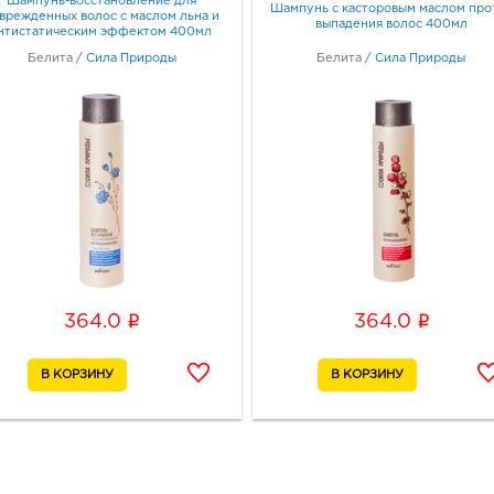
Шампунь-восстановление для
Шампунь с касторовым маслом про
врежденных волос с маслом льна и
выпадения волос 400мл
нтистатическим эффектом 400мл
Белг
Белита
/
Сила Природы
Белита
/
Сила Природы
руб.
3080
Белг
Граф
Белг
3080
Белг
Б.Хм
Граф
i
i
364.0
364.0
Белг
3080
Белг
Б.Хме
Граф