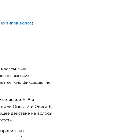
сех типов волос
)
 маслом льна
ос от высоких
ает легкую фиксацию, не
таминами A, E и
тами Омега-3 и Омега-6,
ющее действие на волосы
кость.
справиться с