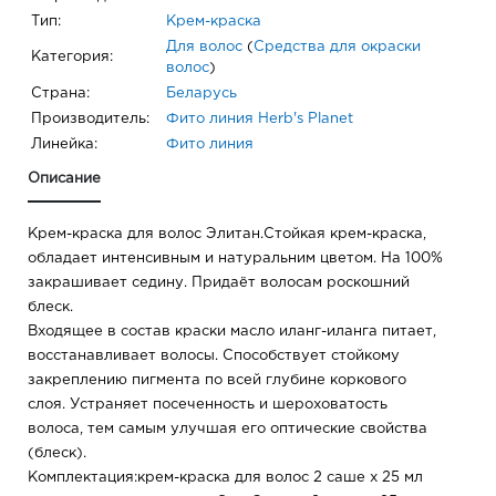
Тип:
Крем-краска
Для волос
(
Средства для окраски
Категория:
волос
)
Страна:
Беларусь
Производитель:
Фито линия Herb's Planet
Линейка:
Фито линия
Описание
Крем-краска для волос Элитан.Стойкая крем-краска,
обладает интенсивным и натуральним цветом. На 100%
закрашивает седину. Придаёт волосам роскошний
блеск.
Входящее в состав краски масло иланг-иланга питает,
восстанавливает волосы. Способствует стойкому
закреплению пигмента по всей глубине коркового
слоя. Устраняет посеченность и шероховатость
волоса, тем самым улучшая его оптические свойства
(блеск).
Комплектация:крем-краска для волос 2 саше х 25 мл