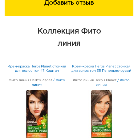
Добавить отзыв
Коллекция Фито
линия
я
Крем-краска Herbs Planet стойкая
Крем-краска Herbs Planet стойкая
для волос тон 47 Каштан
для волос тон 35 Пепельно-русый
о
Фито линия Herb's Planet
/
Фито
Фито линия Herb's Planet
/
Фито
линия
линия