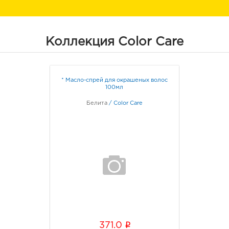
Коллекция Color Care
* Масло-спрей для окрашеных волос
100мл
Белита
/
Color Care
i
371.0