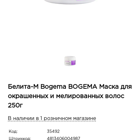
Белита-М Bogema BOGEMA Маска для
окрашенных и мелированных волос
250г
В наличии в 1 розничном магазине
Код:
35492
Штрихкод:
4813406004987