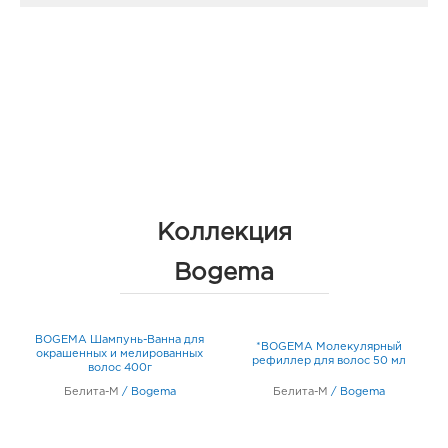
Коллекция
Bogema
BOGEMA Шампунь-Ванна для
*BOGEMA Молекулярный
окрашенных и мелированных
рефиллер для волос 50 мл
волос 400г
Белита-М
/
Bogema
Белита-М
/
Bogema