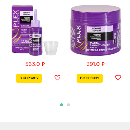
д. 23б
График работы:
10:00 - 22:00
Воронеж Атмосфера: 452.0 руб.
394018, Воронежская обл, г Воронеж, ул
Фридриха Энгельса, д. 64А
График работы:
10:00 - 21:00
Воронеж Максимир: 452.0 руб.
i
i
563.0
391.0
394033, Воронежская обл, г Воронеж, пр-кт
Ленинский, д. 174П
График работы:
10:00 - 22:00
Воронеж Сити-парк Град: 452.0 руб.
396005, Воронежская обл, р-н Рамонский, п
Солнечный, ул Парковая, д. 3
График работы:
10:00 - 22:00