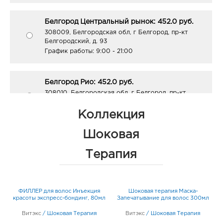
Белгород Центральный рынок: 452.0 руб.
308009, Белгородская обл, г Белгород, пр-кт
Белгородский, д. 93
График работы:
9:00 - 21:00
Белгород Рио: 452.0 руб.
308010, Белгородская обл, г Белгород, пр-кт
Б.Хмельницкого, д. 164
График работы:
10:00 - 21:00
Коллекция
Шоковая
Воронеж Южный Полюс: 452.0 руб.
Терапия
394074, Воронежская обл, г Воронеж, ул
Ростовская, д. 58/24
График работы:
9:00 - 21:00
ФИЛЛЕР для волос Инъекция
Шоковая терапия Маска-
красоты экспресс-бондинг, 80мл
Запечатывание для волос 300мл
Воронеж Арена: 452.0 руб.
Витэкс
/
394077, Воронежская обл, г Воронеж, б-р Победы,
Шоковая Терапия
Витэкс
/
Шоковая Терапия