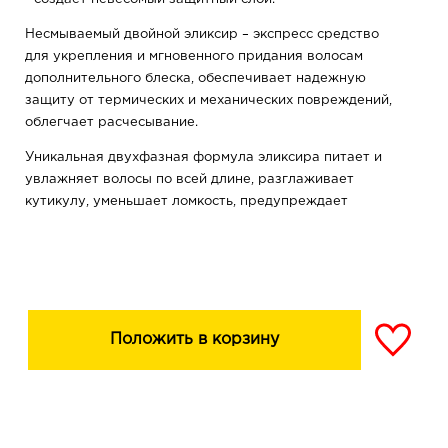
Несмываемый двойной эликсир – экспресс средство
для укрепления и мгновенного придания волосам
дополнительного блеска, обеспечивает надежную
защиту от термических и механических повреждений,
облегчает расчесывание.
Уникальная двухфазная формула эликсира питает и
увлажняет волосы по всей длине, разглаживает
кутикулу, уменьшает ломкость, предупреждает
появление секущихся кончиков и непослушных
торчащих завитков.
Не утяжеляет волосы.
Подходит как для самостоятельного использования, так
и в качестве несмываемого финиш-средства после
Положить в корзину
использования процедур программы PLEX THERAPY.