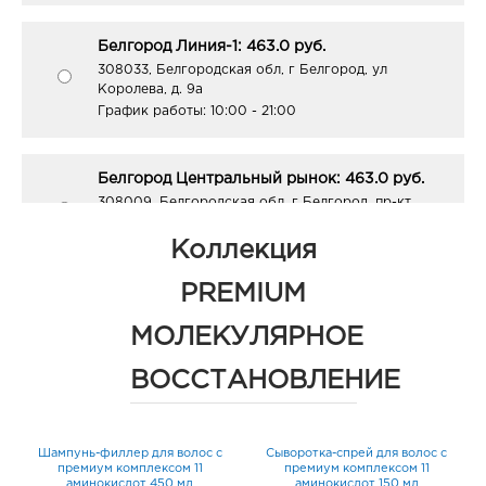
Белгород Линия-1: 463.0 руб.
308033, Белгородская обл, г Белгород, ул
Королева, д. 9а
График работы:
10:00 - 21:00
Белгород Центральный рынок: 463.0 руб.
308009, Белгородская обл, г Белгород, пр-кт
Белгородский, д. 93
График работы:
9:00 - 21:00
Коллекция
PREMIUM
Белгород Конева: 463.0 руб.
МОЛЕКУЛЯРНОЕ
308036, Белгородская обл, г Белгород, ул Конева,
д. 2
ВОССТАНОВЛЕНИЕ
График работы:
9:00 - 18:00
Белгород Маяк: 463.0 руб.
Шампунь-филлер для волос с
Сыворотка-спрей для волос с
308009, Белгородская обл, г Белгород, ул 50-
премиум комплексом 11
премиум комплексом 11
аминокислот 450 мл
аминокислот 150 мл