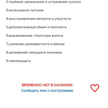
2.глубокое увлажнение и устранение сухости
3.интенсивное питание
4.восстановление мягкости и упругости
5.дополнительный объем и плотность
6.выравнивание структуры волоса
7.усиление шелковистости и блеска
8.запаивание секущихся кончиков
9.термозащита
10.устранение пушистости
11.легкое расчесывание и распутывание волос
ВРЕМЕННО НЕТ В НАЛИЧИИ
12.защита окрашенных волос от вымывания цвета
Сообщить мне о поступлении
ДО
пересушенные