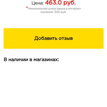
463.0
руб.
Цена:
поврежденные
*
Минимальная сумма заказа в интернет
ломкие
магазине: 500 руб.
тусклые волосы
ПОСЛЕ
восстановленные
Добавить отзыв
гладкие
сияющие
В наличии в магазинах:
прочные волосы
РЕЗУЛЬТАТ КАК ПОСЛЕ САЛОННЫХ ПРОЦЕДУР