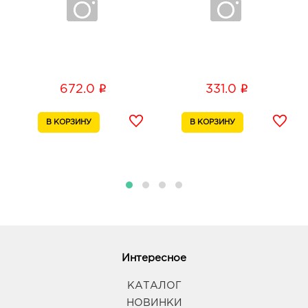
График работы:
9:00 - 20:00
Белгород Рио: 282.0 руб.
308010, Белгородская обл, г Белгород, пр-кт
Б.Хмельницкого, д. 164
i
i
672.0
331.0
График работы:
10:00 - 21:00
Белгород ГРИНН: 282.0 руб.
308010, Белгородская обл, г Белгород, пр-кт
Б.Хмельницкого, д. 137т
График работы:
10:00 - 21:00
Воронеж Северо-Восточный: 282.0 руб.
394063, Воронежская обл, г Воронеж, пр-кт
Ленинский, д. 189
Интересное
График работы:
9:00 - 20:00
КАТАЛОГ
Воронеж Подземный Переход: 282.0 руб.
НОВИНКИ