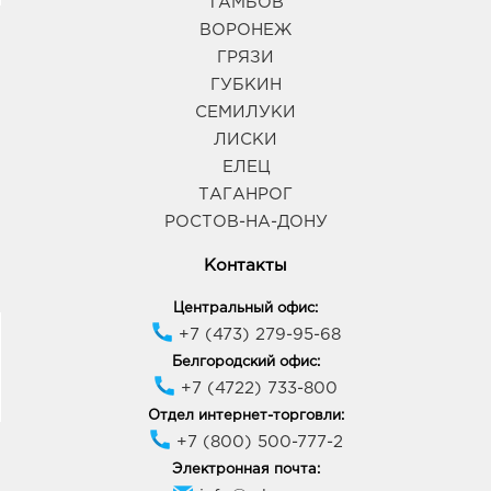
ТАМБОВ
ВОРОНЕЖ
Воронеж Атмосфера: 282.0 руб.
ГРЯЗИ
394018, Воронежская обл, г Воронеж, ул
Фридриха Энгельса, д. 64А
ГУБКИН
График работы:
10:00 - 21:00
СЕМИЛУКИ
ЛИСКИ
ЕЛЕЦ
Воронеж Космос: 282.0 руб.
394038, Воронежская обл, г Воронеж, ул
ТАГАНРОГ
Космонавтов, дом 17Б
РОСТОВ-НА-ДОНУ
График работы:
10:00 - 20:00
Контакты
Воронеж Максимир: 282.0 руб.
Центральный офис:
394033, Воронежская обл, г Воронеж, пр-кт
+7 (473) 279-95-68
Ленинский, д. 174П
Белгородский офис:
График работы:
10:00 - 22:00
+7 (4722) 733-800
Отдел интернет-торговли:
Воронеж Линия Остужева: 282.0 руб.
+7 (800) 500-777-2
394042, Воронежская обл, г Воронеж, ул
Электронная почта:
Переверткина, д. 7