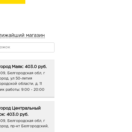
живают и уплотняют
и и послушными, придают
головы.
лижайший магазин
ород Маяк: 403.0 руб.
09, Белгородская обл, г
ород, ул 50-летия
ородской области, д. 11
ик работы:
9:00 - 20:00
город Центральный
к: 403.0 руб.
09, Белгородская обл, г
ород, пр-кт Белгородский,