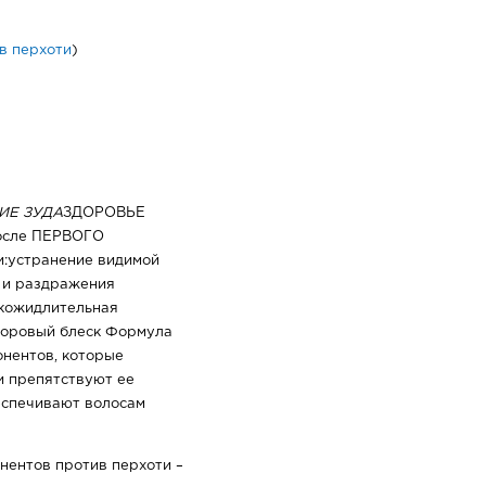
в перхоти
)
ИЕ ЗУДА
ЗДОРОВЬЕ
сле ПЕРВОГО
:устранение видимой
 и раздражения
кожидлительная
доровый блеск Формула
онентов, которые
и препятствуют ее
еспечивают волосам
нентов против перхоти –