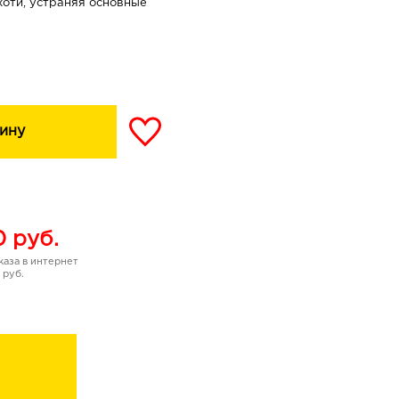
хоти, устраняя основные
 выпадению.
ину
, предотвращает
ий.
тствует развитию
еление кожного себума,
0
руб.
.
аза в интернет
ие кожи, восстанавливает
 руб.
ть и блеск.
иколевая, лимонная)
и чешуйки перхоти,
ь ощущение свежести и