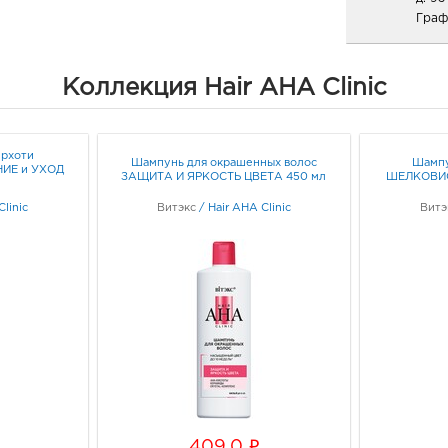
Граф
Белг
Коллекция Hair AHA Clinic
руб.
3080
Белг
ерхоти
Граф
Шампунь для окрашенных волос
Шампу
ИЕ и УХОД
ЗАЩИТА И ЯРКОСТЬ ЦВЕТА 450 мл
ШЕЛКОВИС
Clinic
Витэкс
/
Hair AHA Clinic
Витэ
Белг
руб.
3080
Белго
Граф
Вор
руб.
3940
Воро
i
409.0