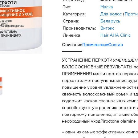
Штрихкод:
4810153042453
Тип:
Маска
Категория:
Для волос
(
Проти
Страна:
Беларусь
Производитель:
Витэкс
Линейка:
Hair AHA Clinic
Описание
Применение
Состав
УСТРАНЕНИЕ ПЕРХОТИ
УМЕНЬШЕН
ВОЛОСОСНОВНЫЕ РЕЗУЛЬТАТЫ по
ПРИМЕНЕНИЯ маски против перхоти
перхоти заметное уменьшение зуда
повышение уровня увлажненности 
свежесть волоскрасивый объем и з
содержит каскад специальных комп
способствуют устранению перхоти 
повторному появлению, а также об
необходимый уходPiroctone olamine
– один из самых эффективных компо