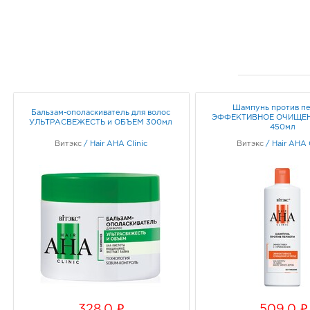
Шампунь против п
Бальзам-ополаскиватель для волос
ЭФФЕКТИВНОЕ ОЧИЩЕН
УЛЬТРАСВЕЖЕСТЬ и ОБЪЕМ 300мл
450мл
Витэкс
/
Hair AHA Clinic
Витэкс
/
Hair AHA 
i
i
328.0
509.0