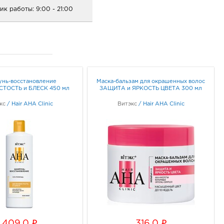
ик работы:
9:00 - 21:00
ород Линия-1: 403.0
33, Белгородская обл, г
ород, ул Королева, д. 9а
ик работы:
10:00 - 21:00
нь-восстановление
Маска-бальзам для окрашенных волос
ТОСТЬ и БЛЕСК 450 мл
ЗАЩИТА и ЯРКОСТЬ ЦВЕТА 300 мл
кс
/
Hair AHA Clinic
Витэкс
/
Hair AHA Clinic
ород Конева: 403.0
36, Белгородская обл, г
род, ул Конева, д. 2
ик работы:
9:00 - 18:00
онеж Аксиома: 403.0
88, Воронежская обл, г
неж, ул Генерала
i
i
409.0
316.0