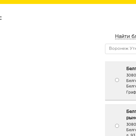
Современные кондиционеры разгла
волосы, делают волосы эластичным
красивое сияние и объем.
:
Подходит для чувствительной кожи 
Найти б
Белг
3080
Белг
Белг
Граф
Бел
рыно
3080
Белг
д. 93