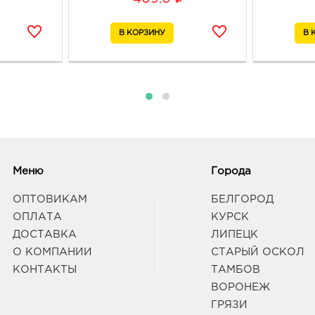
Лизю
Граф
Вор
Прид
3940
Воро
дивиз
Граф
Меню
Города
Вор
403.
ОПТОВИКАМ
БЕЛГОРОД
3940
г Во
ОПЛАТА
КУРСК
Дом 
ДОСТАВКА
ЛИПЕЦК
Граф
О КОМПАНИИ
СТАРЫЙ ОСКОЛ
КОНТАКТЫ
ТАМБОВ
Вор
ВОРОНЕЖ
403.
ГРЯЗИ