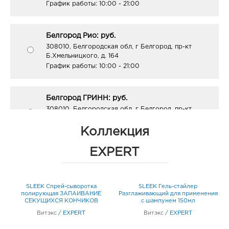
График работы:
10:00 - 21:00
Белгород Рио: руб.
308010, Белгородская обл, г Белгород, пр-кт
Б.Хмельницкого, д. 164
График работы:
10:00 - 21:00
Белгород ГРИНН: руб.
308010, Белгородская обл, г Белгород, пр-кт
Б.Хмельницкого, д. 137т
График работы:
10:00 - 21:00
Коллекция
EXPERT
Белгород Центральный рынок: руб.
308009, Белгородская обл, г Белгород, пр-кт
Белгородский, д. 93
SLEEK Спрей-сыворотка
SLEEK Гель-стайлер
График работы:
9:00 - 21:00
и
полирующая ЗАПАИВАНИЕ
Разглаживающий для применения
СЕКУЩИХСЯ КОНЧИКОВ
с шампунем 150мл
несмываемая 100 мл
Витэкс
/
EXPERT
Витэкс
/
EXPERT
Белгород Маяк: руб.