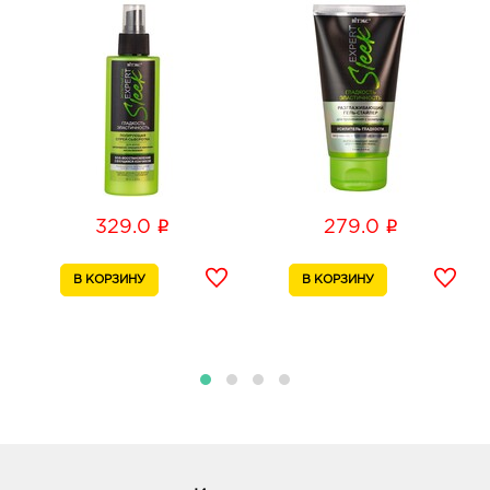
308009, Белгородская обл, г Белгород, ул 50-
летия Белгородской области, д. 11
График работы:
9:00 - 20:00
Воронеж Максимир: руб.
394033, Воронежская обл, г Воронеж, пр-кт
Ленинский, д. 174П
График работы:
10:00 - 22:00
i
i
329.0
279.0
Воронеж Линия Остужева: руб.
394042, Воронежская обл, г Воронеж, ул
Переверткина, д. 7
График работы:
9:00 - 20:00
Воронеж Европа: руб.
394033, Воронежская обл, г Воронеж, пр-кт
Ленинский, д. 95б
График работы:
10:00 - 21:00