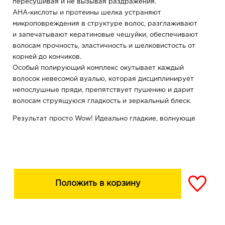
пересушивая и не вызывая раздражения.
АНА-кислоты и протеины шелка устраняют
микроповреждения в структуре волос, разглаживают
и запечатывают кератиновые чешуйки, обеспечивают
волосам прочность, эластичность и шелковистость от
корней до кончиков.
Особый полирующий комплекс окутывает каждый
волосок невесомой вуалью, которая дисциплинирует
непослушные пряди, препятствует пушению и дарит
волосам струящуюся гладкость и зеркальный блеск.
Результат просто Wow! Идеально гладкие, волнующе
шелковистые волосы с красивым сиянием!
Дополнительные свойства: делает волосы более
послушными, облегчает расчесывание и укладку
волос.
Положить в корзину