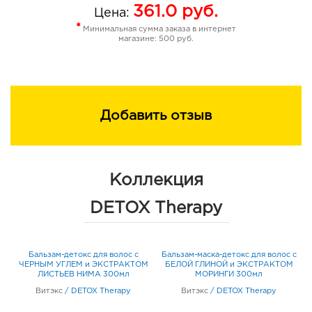
361.0
руб.
Цена:
*
Минимальная сумма заказа в интернет
магазине: 500 руб.
Добавить отзыв
Коллекция
DETOX Therapy
Бальзам-детокс для волос с
Бальзам-маска-детокс для волос с
М
ЧЕРНЫМ УГЛЕМ и ЭКСТРАКТОМ
БЕЛОЙ ГЛИНОЙ и ЭКСТРАКТОМ
А
ЛИСТЬЕВ НИМА 300мл
МОРИНГИ 300мл
Витэкс
/
DETOX Therapy
Витэкс
/
DETOX Therapy