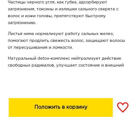
Частицы черного угля, как губка, адсорбируют
загрязнения, токсины и излишки сального секрета с
волос и кожи головы, препятствуют быстрому
загрязнению.
Листья нима нормализуют работу сальных желез,
помогают продлить свежесть волос, защищают волосы
от пересушивания и ломкости.
Натуральный detox-комплекс нейтрализует действие
свободных радикалов, улучшает состояние и внешний
вид волос, обеспечивает мощную антиоксидантную
защиту.
Не изменяет цвет волос
Положить в корзину