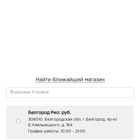
упругость, гладкость и здоровый блеск.
Витамин H (биотин) – важный строительный материал
для роста волос, который способен стимулировать
работу «спящих» волосяных луковиц.
Эффективно питает волосы, регулирует функцию
сальных желез, улучшает эластичность и прочность
волос, защищает от воздействия внешних факторов.
Результат: необыкновенно увлажненные, эластичные,
сильные и блестящие волосы от корней до кончиков.
Найти ближайший магазин
Белгород Рио: руб.
308010, Белгородская обл, г Белгород, пр-кт
Б.Хмельницкого, д. 164
График работы:
10:00 - 21:00