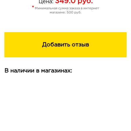
349.0
руб.
Цена:
Витамин С обладает мощным антиоксидантным
*
Минимальная сумма заказа в интернет
магазине: 500 руб.
действием, борется с бактериями на коже головы,
защищает от перхоти, способствует выработке
коллагена для улучшения прочности волос.
Витамин D питает волосы, способствует их укреплению
и восстановлению, придает гладкость и блеск.
Добавить отзыв
Витамин F усиливает прочность волосяного стержня,
обеспечивает профилактику повреждений волос,
поддерживает здоровье кожи головы.
В наличии в магазинах:
Витамин B3 (Niacinamide) восстанавливает, укрепляет
структуру волосяного стержня, возвращает волосам
здоровый блеск, мягкость, прочность, помогает
предотвратить потерю влаги.
Провитамин В5 (D-пантенол) питает волосяные
луковицы, реконструирует микроповреждения в
структуре волос, обеспечивает защиту от
разрушающего влияния внешних факторов, придаёт