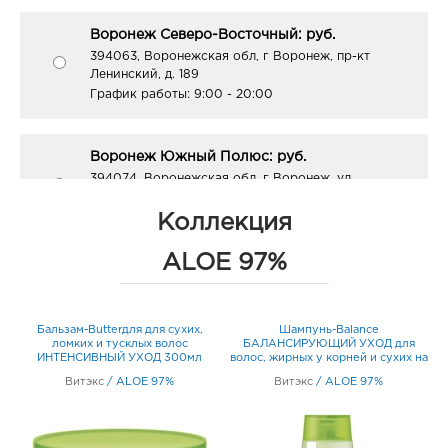
Воронеж Северо-Восточный: руб.
394063, Воронежская обл, г Воронеж, пр-кт
Ленинский, д. 189
График работы:
9:00 - 20:00
Воронеж Южный Полюс: руб.
394074, Воронежская обл, г Воронеж, ул
Ростовская, д. 58/24
График работы:
9:00 - 21:00
Коллекция
ALOE 97%
Белгород-Строитель Линия: руб.
309070, Белгородская обл, р-н Яковлевский, г
Строитель, ул 5 Августа, д. 28
Бальзам-Butterдля для сухих,
Шампунь-Balance
График работы:
10:00 - 20:00
ломких и тусклых волос
БАЛАНСИРУЮЩИЙ УХОД для
на
ИНТЕНСИВНЫЙ УХОД 300мл
волос, жирных у корней и сухих на
кончиках 400мл
Витэкс
/
ALOE 97%
Витэкс
/
ALOE 97%