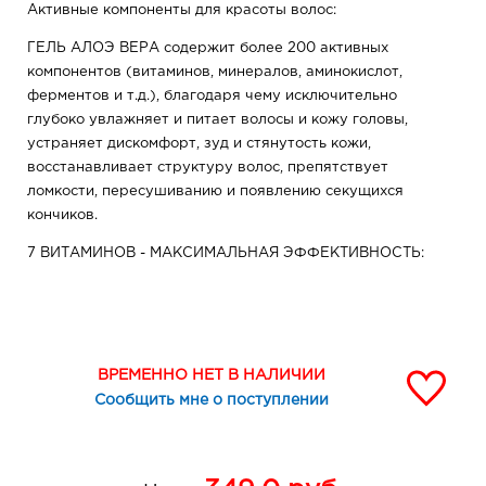
Активные компоненты для красоты волос:
ГЕЛЬ АЛОЭ ВЕРА содержит более 200 активных
компонентов (витаминов, минералов, аминокислот,
ферментов и т.д.), благодаря чему исключительно
глубоко увлажняет и питает волосы и кожу головы,
устраняет дискомфорт, зуд и стянутость кожи,
восстанавливает структуру волос, препятствует
ломкости, пересушиванию и появлению секущихся
кончиков.
7 ВИТАМИНОВ - МАКСИМАЛЬНАЯ ЭФФЕКТИВНОСТЬ:
Витамины A, C, D и F, заключенные в нано-липосомы,
обеспечивают биодоступность и стабильность
активных компонентов для более интенсивного и
длительного воздействия даже в глубоких слоях.
ВРЕМЕННО НЕТ В НАЛИЧИИ
Сообщить мне о поступлении
Витамин А помогает сальным железам вырабатывать
необходимый секрет, который защищает волосы от
пересушивания и выпадения, обеспечивает здоровое
живое сияние.