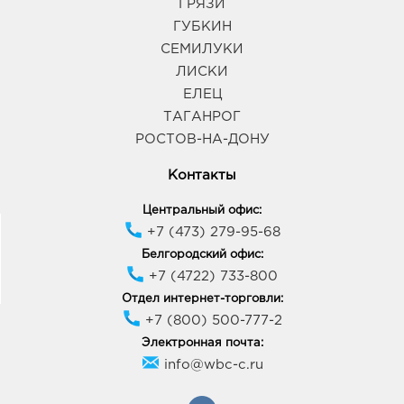
ГРЯЗИ
ГУБКИН
Курск Европа-40: 448.0 руб.
СЕМИЛУКИ
305040, Курская обл, г Курск, ул Студенческая, зд.
ЛИСКИ
1
ЕЛЕЦ
График работы:
10:00 - 22:00
ТАГАНРОГ
РОСТОВ-НА-ДОНУ
Курск Европа-55: 448.0 руб.
305004, Курская обл, г Курск, ул Карла Маркса, д.
Контакты
6
График работы:
10:00 - 22:00
Центральный офис:
+7 (473) 279-95-68
Белгородский офис:
Липецк Милолика Радуга: 448.0 руб.
+7 (4722) 733-800
398007, Липецкая обл, г Липецк, ул Студеновская,
д. 184
Отдел интернет-торговли:
График работы:
9:00 - 19:00
+7 (800) 500-777-2
Электронная почта:
info@wbc-c.ru
Липецк Европа-27: 448.0 руб.
398004, Липецкая обл, г Липецк, ул А.Г. Стаханова,