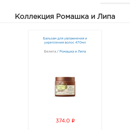
Белг
Коллекция Ромашка и Липа
3080
Белг
Б.Хм
Граф
Бальзам для увлажнения и
укрепления волос 470мл
Белг
Белита
/
Ромашка и Липа
руб.
3080
Белг
Граф
Белг
540.
3080
Белг
Б.Хм
i
374.0
Граф