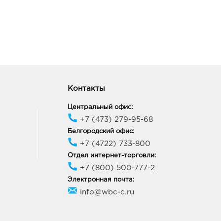
онеж Северо-
очный: 540.0 руб.
63, Воронежская обл, г
неж, пр-кт Ленинский, д.
ик работы:
9:00 - 20:00
Контакты
 Линия: 540.0 руб.
78, Липецкая область, г
Центральный офис:
, ш Московское, стр. 3А
+7 (473) 279-95-68
ик работы:
9:00 - 20:00
Белгородский офис:
+7 (4722) 733-800
Отдел интернет-торговли:
ск МегаГРИНН: 540.0
+7 (800) 500-777-2
29, Курская обл, г Курск,
Электронная почта:
арла Маркса, двлд. 68
info@wbc-c.ru
ик работы:
10:00 - 22:00