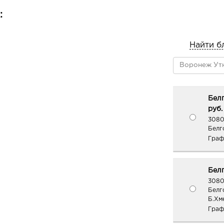
:
Найти б
Белг
руб.
3080
Белго
Граф
Белг
3080
Белг
Б.Хме
Граф