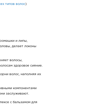
сех типов волос
)
ромашки и липы,
оловы, делает локоны
жняет волосы,
волосам здоровое сияние.
орни волос, наполняя их
тивными компонентами
они заслуживают.
лексе с бальзамом для