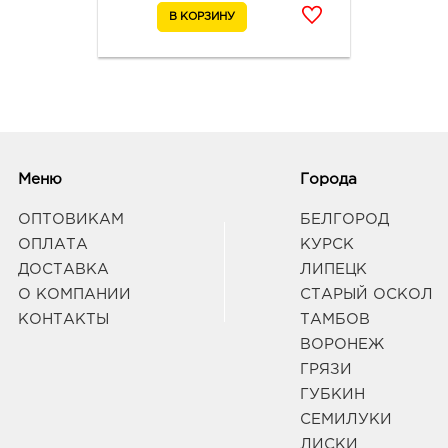
Вор
Вост
3940
Воро
189
Граф
Меню
Города
Елец
3997
ОПТОВИКАМ
БЕЛГОРОД
Елец
ОПЛАТА
КУРСК
Граф
ДОСТАВКА
ЛИПЕЦК
О КОМПАНИИ
СТАРЫЙ ОСКОЛ
Кур
КОНТАКТЫ
ТАМБОВ
руб.
ВОРОНЕЖ
3050
ГРЯЗИ
ул К
ГУБКИН
Граф
СЕМИЛУКИ
ЛИСКИ