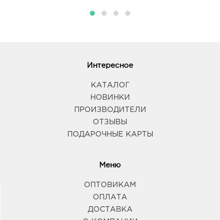
График работы:
9:00 - 19:00
Таганрог Мармелад: 547.0 руб.
347930, Ростовская область, г.о. город Таганрог, г
Таганрог, пл Мира, Дом 7
График работы:
10:00 - 22:00
Интересное
КАТАЛОГ
НОВИНКИ
ПРОИЗВОДИТЕЛИ
ОТЗЫВЫ
ПОДАРОЧНЫЕ КАРТЫ
Меню
ОПТОВИКАМ
ОПЛАТА
ДОСТАВКА