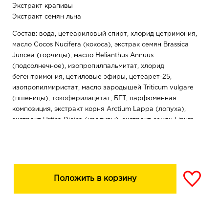
Экстракт крапивы
Экстракт семян льна
Состав: вода, цетеариловый спирт, хлорид цетримония,
масло Cocos Nucifera (кокоса), экстрак семян Brassica
Juncea (горчицы), масло Helianthus Annuus
(подсолнечное), изопропилпальмитат, хлорид
бегентримония, цетиловые эфиры, цетеарет-25,
изопропилмиристат, масло зародышей Triticum vulgare
(пшеницы), токоферилацетат, БГТ, парфюменная
композиция, экстракт корня Arctium Lappa (лопуха),
экстракт Urtica Dioica (крапивы), экстракт семян Linum
Usitatissimum (льна), поликватерниум-37, дикаприлат/
дикапрат пропиленгликоля, ППГ-1 тридецет-6,
бензиловый спирт, метилхлоризотиазолинон,
метилизотиазолинон, метилпарабен, кислота лимонная,
ЭДТА динатрия, пропилпарабен, экстракт Nymphaea
Положить в корзину
Ampla (лилии водной), линалол, цитраль, гераниол