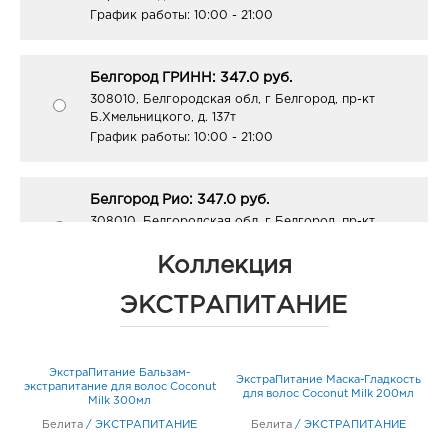
График работы:
10:00 - 21:00
Белгород ГРИНН: 347.0 руб.
308010, Белгородская обл, г Белгород, пр-кт
Б.Хмельницкого, д. 137т
График работы:
10:00 - 21:00
Белгород Рио: 347.0 руб.
308010, Белгородская обл, г Белгород, пр-кт
Б.Хмельницкого, д. 164
График работы:
10:00 - 21:00
Коллекция
ЭКСТРАПИТАНИЕ
Воронеж Арена: 347.0 руб.
394077, Воронежская обл, г Воронеж, б-р Победы,
д. 23б
ЭкстраПитание Бальзам-
е
ЭкстраПитание Маска-Гладкость
График работы:
10:00 - 22:00
экстрапитание для волос Coconut
для волос Coconut Milk 200мл
Milk 300мл
Белита
/
ЭКСТРАПИТАНИЕ
Белита
/
ЭКСТРАПИТАНИЕ
Елец Линия: 347.0 руб.