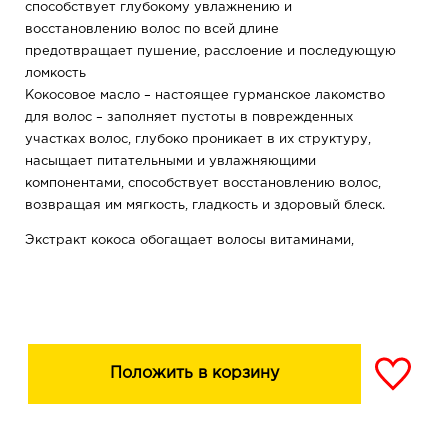
способствует глубокому увлажнению и
восстановлению волос по всей длине
предотвращает пушение, расслоение и последующую
ломкость
Кокосовое масло – настоящее гурманское лакомство
для волос – заполняет пустоты в поврежденных
участках волос, глубоко проникает в их структуру,
насыщает питательными и увлажняющими
компонентами, способствует восстановлению волос,
возвращая им мягкость, гладкость и здоровый блеск.
Экстракт кокоса обогащает волосы витаминами,
протеинами и аминокислотами, укрепляет волосяные
луковицы, образует на поверхности волоса защитный
слой и оберегает их во время мытья, сушки феном,
расчесывании и других процедур.
Аллантоин оказывает смягчающее действие на кожу
Положить в корзину
головы, нормализует деятельность сальных желез,
устраняя нежелательную жирность, защищает от
негативного воздействия окружающей