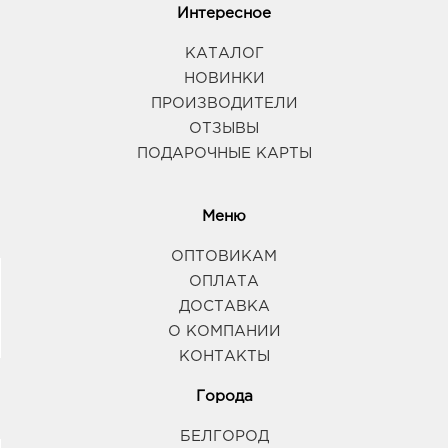
Интересное
Липецк Милолика Радуга: 347.0 руб.
КАТАЛОГ
398007, Липецкая обл, г Липецк, ул Студеновская,
д. 184
НОВИНКИ
График работы:
9:00 - 19:00
ПРОИЗВОДИТЕЛИ
ОТЗЫВЫ
ПОДАРОЧНЫЕ КАРТЫ
Меню
ОПТОВИКАМ
ОПЛАТА
ДОСТАВКА
О КОМПАНИИ
КОНТАКТЫ
Города
БЕЛГОРОД