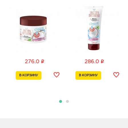
399778, Липецкая область, г Елец, ш Московское,
стр. 3А
График работы:
9:00 - 20:00
Курск Европа-20: 347.0 руб.
305040, Курская область, г Курск, пр-кт Дружбы,
д. 9А
График работы:
9:00 - 21:00
i
i
276.0
286.0
Курск Европа-40: 347.0 руб.
305040, Курская обл, г Курск, ул Студенческая, зд.
1
График работы:
10:00 - 22:00
Липецк Л Сити: 347.0 руб.
398008, Липецкая обл, г Липецк, ул 50 лет НЛМК,
д. 4а
График работы:
10:00 - 21:00