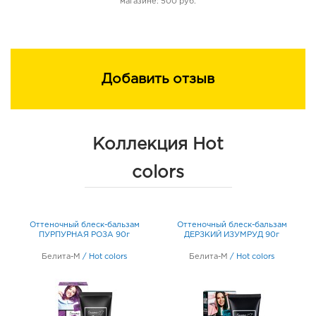
магазине: 500 руб.
POLYQUATERNIUM-55, CETEARETH-25,
ETHOXYDIGLYCOL, PROPYLENE GLYCOL, HYDROLYZED
KERATIN, PANTHENOL, PARFUM (FRAGRANCE),
DISODIUM EDTA, CITRIC ACID, BENZYL ALCOHOL,
Добавить отзыв
METHYLCHLOROISOTHIAZOLINONE,
METHYLISOTHIAZOLINONE, ACID RED 52, BUTYLPHENYL
METHYLPROPIONAL
Способ применения: Вымойте волосы, подсушите их
Коллекция Hot
полотенцем. Наденьте перчатки, попробуйте бальзам
на одной пряди, чтобы убедиться, что цвет Вам
colors
нравится. При полном окрашивании волос: нанесите
бальзам на волосы и распределите, равномерно
втирая по всей длине. Во избежание окрашивания
Оттеночный блеск-бальзам
Оттеночный блеск-бальзам
старайтесь не допускать попадания средства на кожу.
ПУРПУРНАЯ РОЗА 90г
ДЕРЗКИЙ ИЗУМРУД 90г
Оставьте на 5-30 минут (время воздействия зависит от
Белита-М
/
Hot colors
Белита-М
/
Hot colors
желаемой интенсивности оттенка). Затем промывайте
волосы, пока вода не станет бесцветной. Высушите и
уложите волосы. При тонировании на мелирование
или омбре: отделите пряди, которые планируете