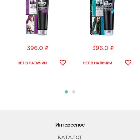
окрасить, нанесите на них бальзам, стараясь, чтобы он
не попал на остальные волосы. Оставьте на 5-30 минут
(время воздействия зависит от желаемой
интенсивности оттенка). Затем промывайте волосы,
пока вода не станет бесцветной. Избегайте попадания
окрашенной воды на неокрашенную часть волос.
Высушите и уложите волосы. Бальзам рекомендуется
i
i
396.0
396.0
применять для светлых (не ниже 8 уровня) и
мелированных волос. Поскольку цвет незаметен на
темных волосах, брюнеткам для получения оттенка
придется слегка осветлить волосы. Яркость конечного
оттенка зависит от исходного цвета и состояния волос.
Бальзам имеет накопительный эффект. Оттенок,
получаемый на волосах, менее яркий, чем цвет самого
продукта.
Интересное
КАТАЛОГ