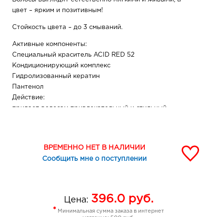
цвет – ярким и позитивным!
Стойкость цвета – до 3 смываний.
Активные компоненты:
Специальный краситель ACID RED 52
Кондиционирующий комплекс
Гидролизованный кератин
Пантенол
Действие:
придает волосам привлекательный и стильный
перламутрово-розовый оттенок
делает волосы более прочными и эластичными
облегчает расчесывание, обеспечивает мягкость и
ВРЕМЕННО НЕТ В НАЛИЧИИ
блеск
Сообщить мне о поступлении
Возраст: 14 +
Состав: AQUA (WATER), BEHENTRIMONIUM
METHOSULFATE, CETYL ALCOHOL, BUTYLENE GLYCOL,
396.0
руб.
Цена:
CETEARYL ALCOHOL, SILICONE QUATERNIUM-16,
*
Минимальная сумма заказа в интернет
UNDECETH-11, BUTYLOCTANOL, UNDECETH-5,