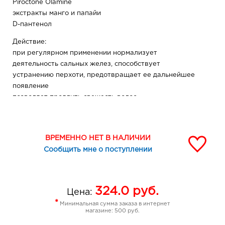
Piroctone Olamine
экстракты манго и папайи
D-пантенол
Действие:
при регулярном применении нормализует
деятельность сальных желез, способствует
устранению перхоти, предотвращает ее дальнейшее
появление
позволяет продлить свежесть волос
способствует повышению густоты и силы волос
возвращает природную красоту и блеск
ВРЕМЕННО НЕТ В НАЛИЧИИ
Сообщить мне о поступлении
324.0
руб.
Цена:
*
Минимальная сумма заказа в интернет
магазине: 500 руб.