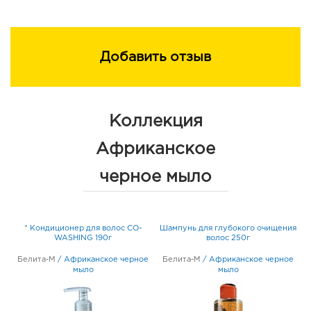
Добавить отзыв
Коллекция
Африканское
черное мыло
ия
* Кондиционер для волос CO-
Шампунь для глубокого очищения
WASHING 190г
волос 250г
е
Белита-М
/
Африканское черное
Белита-М
/
Африканское черное
мыло
мыло