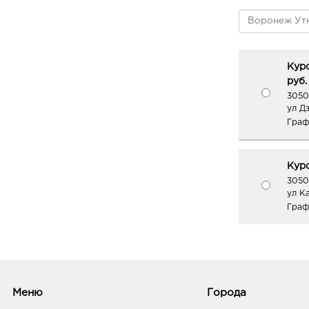
Курс
руб.
3050
ул Д
Граф
Курс
3050
ул К
Граф
Меню
Города