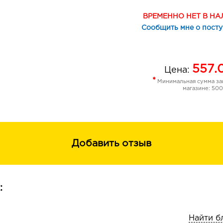
влажные волосы. Время воздействи
ВРЕМЕННО НЕТ В Н
индивидуально от 5 до 45 минут в 
Сообщить мне о пост
результата. После промыть волосы 
Смываемый, выдерживает до 8 проц
шампунем. Не содержит пероксид и
557.
Цена:
*
Минимальная сумма зак
магазине: 500
Добавить отзыв
:
Найти б