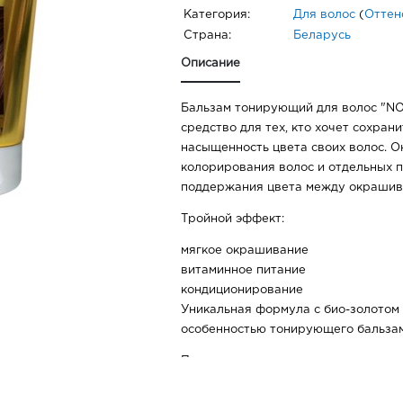
Категория:
Для волос
(
Оттен
Страна:
Беларусь
Описание
Бальзам тонирующий для волос "NO
средство для тех, кто хочет сохрани
насыщенность цвета своих волос. О
колорирования волос и отдельных п
поддержания цвета между окрашив
Тройной эффект:
мягкое окрашивание
витаминное питание
кондиционирование
Уникальная формула с био-золотом
особенностью тонирующего бальзам
Применение: использовать для коло
отдельных прядей, для поддержани
окрашиванием волос. Равномерно н