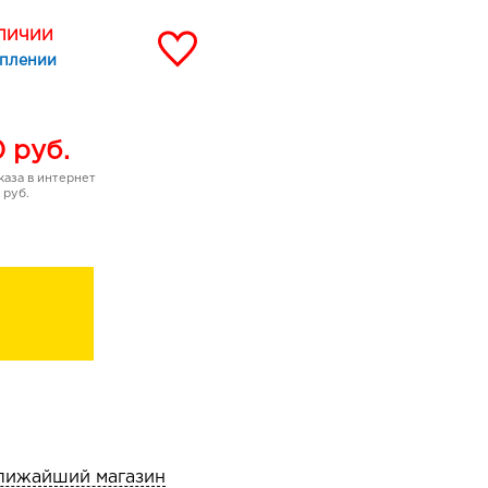
я подбирается
АЛИЧИИ
зависимости от желаемого
уплении
водой.
едур мытья волос
 аммиак.
0
руб.
аза в интернет
 руб.
лижайший магазин