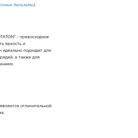
очные бальзамы
)
TATON" - превосходное
ть яркость и
н идеально подходит для
рядей, а также для
анием.
 является отличительной
а.
рирования волос и
я цвета между
анесите на чистые,