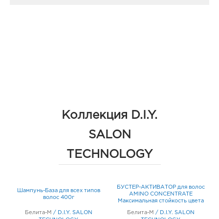
Коллекция D.I.Y.
SALON
TECHNOLOGY
с
БУСТЕР-АКТИВАТОР для волос
Шампунь-База для всех типов
ое
AMINO CONCENTRATE
волос 400г
Максимальная стойкость цвета
40мл
Белита-М
/
D.I.Y. SALON
Белита-М
/
D.I.Y. SALON