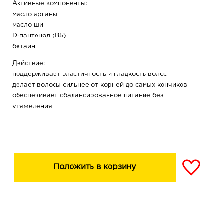
Активные компоненты:
масло арганы
масло ши
D-пантенол (В5)
бетаин
Действие:
поддерживает эластичность и гладкость волос
делает волосы сильнее от корней до самых кончиков
обеспечивает сбалансированное питание без
утяжеления
предупреждает спутывание и электризацию
400 г
Возраст: 14 +
Положить в корзину