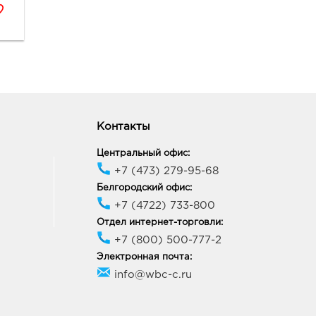
онеж Солнечный Рай:
0 руб.
06, Воронежская обл, г
неж, ул 20-летия Октября,
ик работы:
10:00 - 21:00
Контакты
онеж Линия Северный:
Центральный офис:
0 руб.
+7 (473) 279-95-68
77, Воронежская обл, г
Белгородский офис:
неж, б-р Победы, д. 38
+7 (4722) 733-800
ик работы:
9:00 - 20:00
Отдел интернет-торговли:
+7 (800) 500-777-2
онеж Южный Полюс:
Электронная почта:
0 руб.
info@wbc-c.ru
74, Воронежская обл, г
неж, ул Ростовская, д.
4