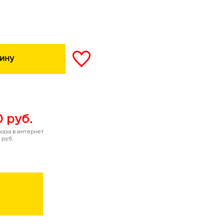
няет и питает кожу,
ину
0
руб.
аза в интернет
 руб.