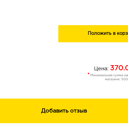
Экстракт австралийских ягод увлаж
делает ее сияющей и здоровой.
Положить в корз
370.
Цена:
*
Минимальная сумма зак
магазине: 500
Добавить отзыв