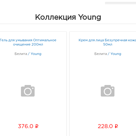
Белг
руб.
Коллекция Young
3080
Белг
Граф
Гель для умывания Оптимальное
Крем для лица Безупречная кож
очищение 200мл
50мл
Бел
Белита
/
Young
Белита
/
Young
рыно
3080
Белг
д. 93
Граф
Вор
руб.
3940
Воро
i
i
376.0
228.0
3А
Граф