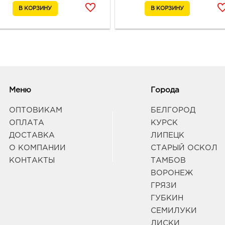
Вор
370.
3940
Воро
д. 90
Граф
Меню
Города
Вор
ОПТОВИКАМ
БЕЛГОРОД
370.
ОПЛАТА
КУРСК
3940
ДОСТАВКА
ЛИПЕЦК
Воро
Граф
О КОМПАНИИ
СТАРЫЙ ОСКОЛ
КОНТАКТЫ
ТАМБОВ
ВОРОНЕЖ
Вор
ГРЯЗИ
370.
ГУБКИН
3940
Воро
СЕМИЛУКИ
58/2
ЛИСКИ