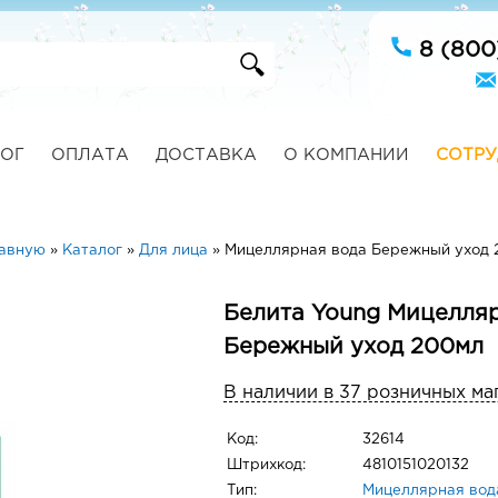
8 (800
ОГ
ОПЛАТА
ДОСТАВКА
О КОМПАНИИ
СОТРУ
лавную
»
Каталог
»
Для лица
»
Мицеллярная вода Бережный уход 
Белита Young Мицелля
Бережный уход 200мл
В наличии в 37 розничных ма
Код:
32614
Штрихкод:
4810151020132
Тип:
Мицеллярная вод