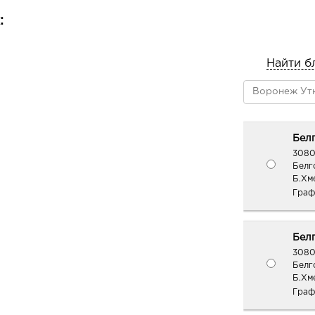
:
Найти б
Белг
3080
Белг
Б.Хме
Граф
Белг
3080
Белг
Б.Хм
Граф