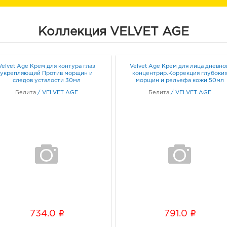
Коллекция VELVET AGE
Velvet Age Крем для контура глаз
Velvet Age Крем для лица дневно
укрепляющий Против морщин и
концентрир.Коррекция глубоки
следов усталости 30мл
морщин и рельефа кожи 50мл
Белита
/
VELVET AGE
Белита
/
VELVET AGE
i
i
734.0
791.0