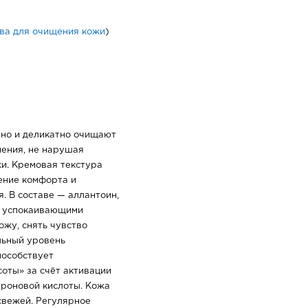
ва для очищения кожи
)
но и деликатно очищают
нения, не нарушая
и. Кремовая текстура
ение комфорта и
. В составе — аллантоин,
и успокаивающими
ожу, снять чувство
льный уровень
пособствует
оты» за счёт активации
луроновой кислоты. Кожа
 свежей. Регулярное