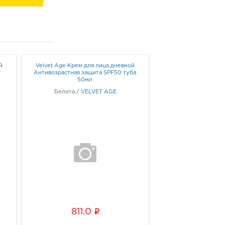
й
Velvet Age Крем для лица дневной
х
Антивозрастная защита SPF50 туба
50мл
Белита
/
VELVET AGE
i
811.0