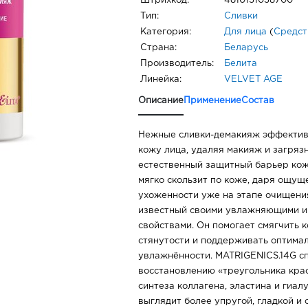
Штрихкод:
4810151038700
Тип:
Сливки
Категория:
Для лица
(
Средст
Страна:
Беларусь
Производитель:
Белита
Линейка:
VELVET AGE
Описание
Применение
Состав
Нежные сливки-демакияж эффектив
кожу лица, удаляя макияж и загряз
естественный защитный барьер кож
мягко скользит по коже, даря ощущ
ухоженности уже на этапе очищения
известный своими увлажняющими 
свойствами. Он помогает смягчить к
стянутости и поддерживать оптима
увлажнённости. MATRIGENICS.14G с
восстановлению «треугольника крас
синтеза коллагена, эластина и гиа
выглядит более упругой, гладкой и