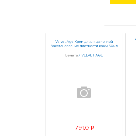
Velvet Age Крем для лица ночной
Восстановление плотности кожи 50мл
Белита
/
VELVET AGE
i
791.0