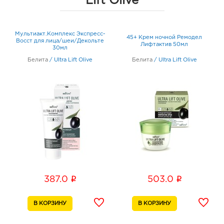
Lift Olive
ля
Мультиакт.Комплекс Экспресс-
45+ Крем ночной Ремодел
*
Восст для лица/шеи/Декольте
Лифтактив 50мл
л
30мл
Белита
/
Ultra Lift Olive
Белита
/
Ultra Lift Olive
i
i
387.0
503.0