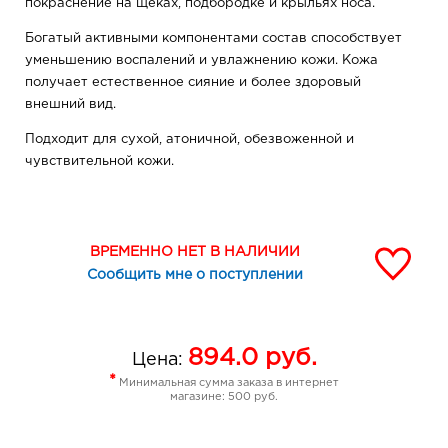
покраснение на щеках, подбородке и крыльях носа.
Богатый активными компонентами состав способствует
уменьшению воспалений и увлажнению кожи. Кожа
получает естественное сияние и более здоровый
внешний вид.
Подходит для сухой, атоничной, обезвоженной и
чувствительной кожи.
Рекомендуемая схема ухода: средство для очищения –
тоник – сыворотка – маска/бустер/крем.
ВРЕМЕННО НЕТ В НАЛИЧИИ
Текстура:
Сообщить мне о поступлении
Благодаря легкой гелевой текстуре сыворотка легко
наносится и распределяется по лицу, быстро
впитывается, не оставляя следов и ощущения
894.0
руб.
липкости.
Цена:
*
Минимальная сумма заказа в интернет
Преимущества упаковки:
магазине: 500 руб.
Ампулы, сделанные из фармацевтического стекла,
позволяют использовать максимальную концентрацию