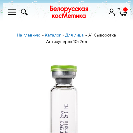
0
На главную
»
Каталог
»
Для лица
»
A1 Сыворотка
Антикупероз 10х2мл