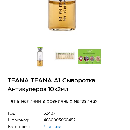
TEANA TEANA A1 Сыворотка
Антикупероз 10х2мл
Нет в наличии в розничных магазинах
Код:
52437
Штрихкод:
4680003060452
Категория:
Для лица