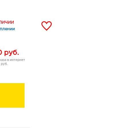
и.
ANCE обеспечивает
ая ее эластичность.
АЛИЧИИ
уплении
ищенную кожу лица,
те на 5-10 минут.
0
руб.
аза в интернет
 руб.