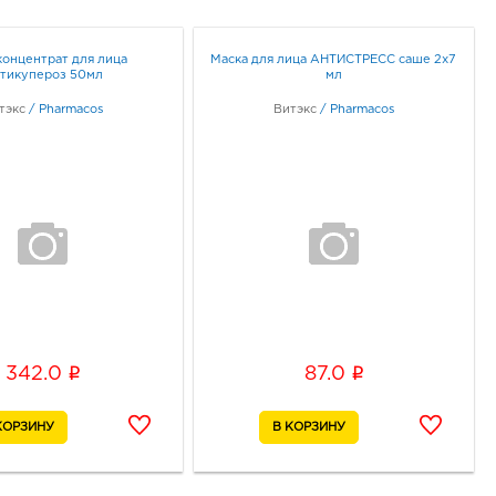
концентрат для лица
Маска для лица АНТИСТРЕСС саше 2x7
тикупероз 50мл
мл
тэкс
/
Pharmacos
Витэкс
/
Pharmacos
i
i
342.0
87.0