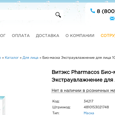
8 (800
ОГ
ОПЛАТА
ДОСТАВКА
О КОМПАНИИ
СОТРУ
ю
»
Каталог
»
Для лица
»
Био-маска Экстраувлажнение для лица 1
Витэкс Pharmacos Био-
Экстраувлажнение для 
Нет в наличии в розничных м
Код:
34217
Штрихкод:
4810153021748
Тип:
Маска