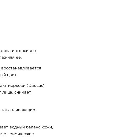
 лица интенсивно
лажняя ее.
 восстанавливается
ый цвет.
акт моркови (Daucus)
т лица, снимает
сстанавливающим
вает водный баланс кожи,
няет мимические