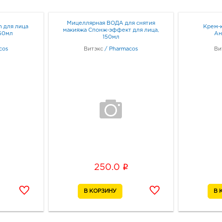
Мицеллярная ВОДА для снятия
n для лица
Крем-
макияжа Спонж-эффект для лица,
50мл
Ан
150мл
cos
Витэкс
/
Pharmacos
Ви
i
250.0