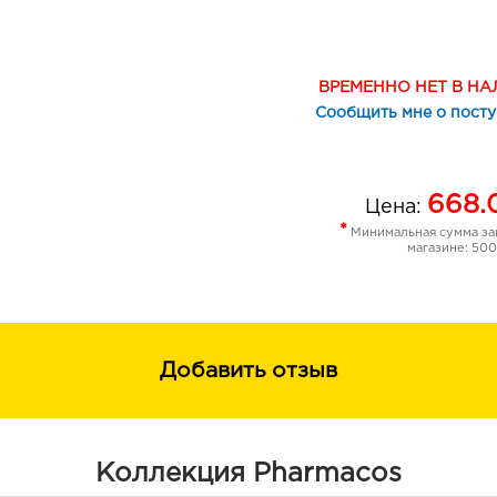
морщины и повышает упругость кож
Инновационный компонент HYDROV
длительное увлажнение кожи, повыш
ВРЕМЕННО НЕТ В Н
Сообщить мне о пост
Применение: нанесите маску на оч
избегая области вокруг глаз, оставь
Тщательно смойте теплой водой.
668.
Цена:
*
Минимальная сумма зак
магазине: 500
Добавить отзыв
Коллекция Pharmacos