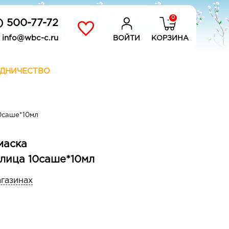
0
) 500-77-72
info@wbc-c.ru
ВОЙТИ
КОРЗИНА
ДНИЧЕСТВО
0саше*10мл
маска
лица 10саше*10мл
агазинах