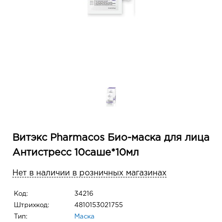
Витэкс Pharmacos Био-маска для лица
Антистресс 10саше*10мл
Нет в наличии в розничных магазинах
Код:
34216
Штрихкод:
4810153021755
Тип:
Маска