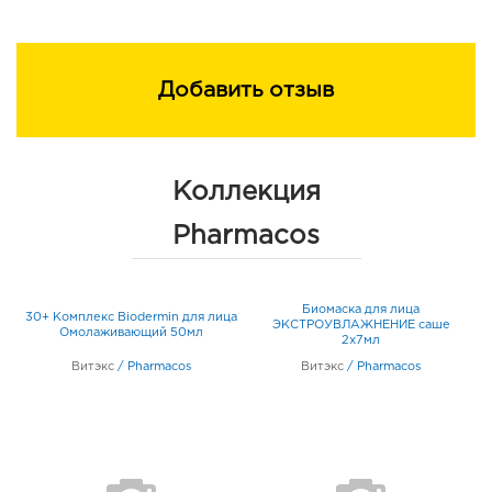
Добавить отзыв
Коллекция
Pharmacos
Биомаска для лица
30+ Комплекс Biodermin для лица
са
ЭКСТРОУВЛАЖНЕНИЕ саше
м
Омолаживающий 50мл
2х7мл
Витэкс
/
Pharmacos
Витэкс
/
Pharmacos