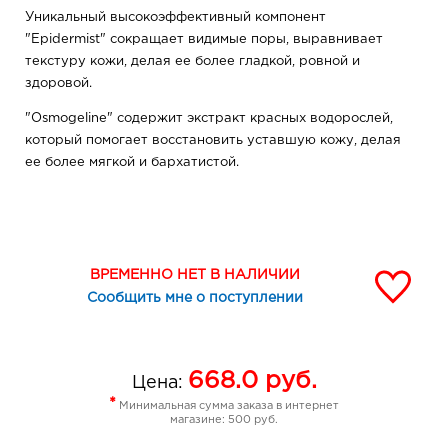
Уникальный высокоэффективный компонент
"Epidermist" сокращает видимые поры, выравнивает
текстуру кожи, делая ее более гладкой, ровной и
здоровой.
"Osmogeline" содержит экстракт красных водорослей,
который помогает восстановить уставшую кожу, делая
ее более мягкой и бархатистой.
Благодаря особой формуле маски кожа становится
более мягкой и нежной.
Активные компоненты маски очищают кожу от
ВРЕМЕННО НЕТ В НАЛИЧИИ
омертвевших клеток, смягчают ее, расслабляют и
Сообщить мне о поступлении
снимают стресс.
Применение: нанесите маску на очищенную кожу лица,
избегая области вокруг глаз, оставьте на 5-10 минут.
668.0
руб.
Цена:
Тщательно смойте теплой водой.
*
Минимальная сумма заказа в интернет
магазине: 500 руб.