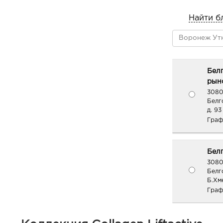
Найти б
Бел
рыно
3080
Белг
д. 93
Граф
Белг
3080
Белг
Б.Хм
Граф
Белг