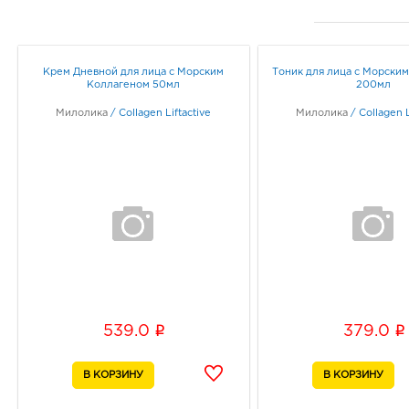
Крем Дневной для лица с Морским
Тоник для лица с Морски
Коллагеном 50мл
200мл
Милолика
/
Collagen Liftactive
Милолика
/
Collagen L
i
i
539.0
379.0