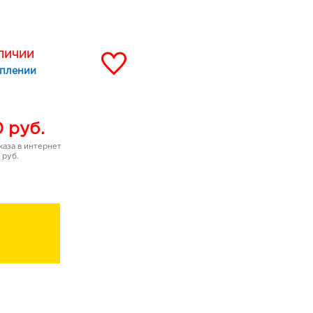
ржания в клетках кожи
иваться сквозь
 лица, успокаивает и
АЛИЧИИ
И глубоко очищает
уплении
едотвратить высыпания и
порность проникать в
зуя ее липидный баланс,
0
руб.
 увлажняя и смягчая.
ммунитет кожи лица,
аза в интернет
вые волокна.
 руб.
льных желез и сужает