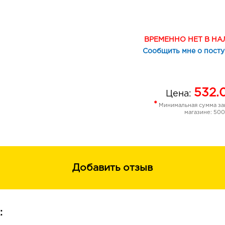
БЕТАИН обладает способностью уде
молекулы воды, не давая им просач
клеточные мембраны. Смягчает кожу
ускоряет ее восстановление.
ВРЕМЕННО НЕТ В Н
ЭКСТРАКТ ВИНОГРАДНОЙ КОСТОЧК
Сообщить мне о пост
забитые себумом поры, помогая пр
раздражения на коже лица. Имеет с
глубокие слои эпидермиса, нормали
532.
повышая эластичность и упругость,
Цена:
ЭКСТРАКТ ГРЕЙПФРУТА повышает и
*
Минимальная сумма зак
защищает коллагеновые и эластино
магазине: 500
Эффективно нормализует работу са
поры.
Добавить отзыв
: