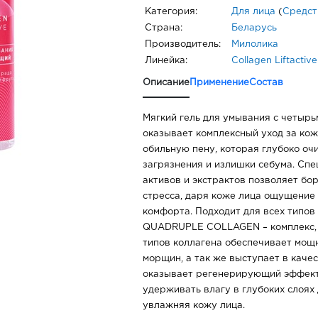
Категория:
Для лица
(
Средст
Страна:
Беларусь
Производитель:
Милолика
Линейка:
Collagen Liftactive
Описание
Применение
Состав
Мягкий гель для умывания с четырь
оказывает комплексный уход за кож
обильную пену, которая глубоко оч
загрязнения и излишки себума. Сп
активов и экстрактов позволяет бо
стресса, даря коже лица ощущение
комфорта. Подходит для всех типов
QUADRUPLE COLLAGEN – комплекс, 
типов коллагена обеспечивает мощ
морщин, а так же выступает в качес
оказывает регенерирующий эффект
удерживать влагу в глубоких слоях
увлажняя кожу лица.