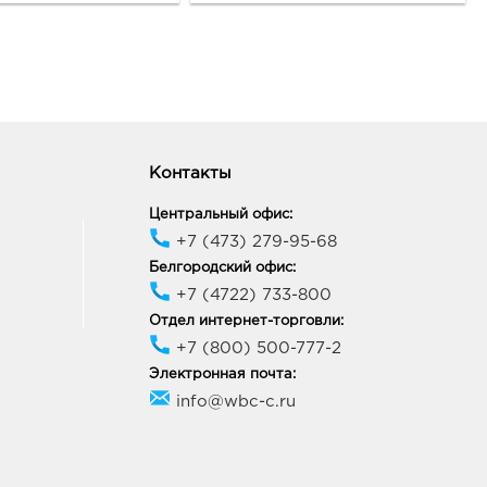
ик работы:
9:00 - 18:00
ород Линия-1: руб.
33, Белгородская обл, г
ород, ул Королева, д. 9а
ик работы:
10:00 - 21:00
Контакты
Центральный офис:
ород ост-ка Стадион:
+7 (473) 279-95-68
09, Белгородская обл, г
Белгородский офис:
ород, пр-кт
+7 (4722) 733-800
ельницкого, соор. 50б
Отдел интернет-торговли:
ик работы:
9:00 - 20:00
+7 (800) 500-777-2
Электронная почта:
онеж ЦТ Новгородская:
info@wbc-c.ru
88, Воронежская область,
ронеж, ул Новгородская,
139а