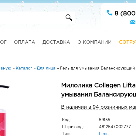
8 (800
ОГ
ОПЛАТА
ДОСТАВКА
О КОМПАНИИ
СОТРУ
авную
»
Каталог
»
Для лица
»
Гель для умывания Балансирующий
Милолика Collagen Lifta
умывания Балансирую
В наличии в 94 розничных ма
Код:
59155
Штрихкод:
4812547002777
Тип:
Гель