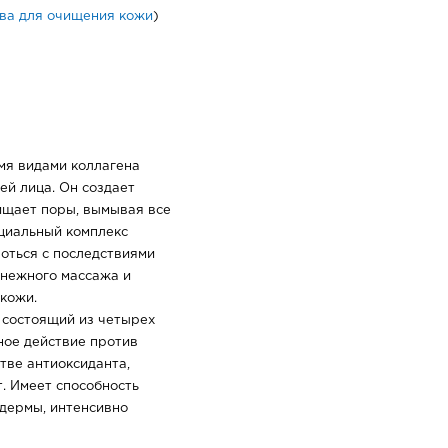
ва для очищения кожи
)
мя видами коллагена
ей лица. Он создает
ищает поры, вымывая все
ециальный комплекс
роться с последствиями
 нежного массажа и
 кожи.
состоящий из четырех
ное действие против
тве антиоксиданта,
. Имеет способность
 дермы, интенсивно