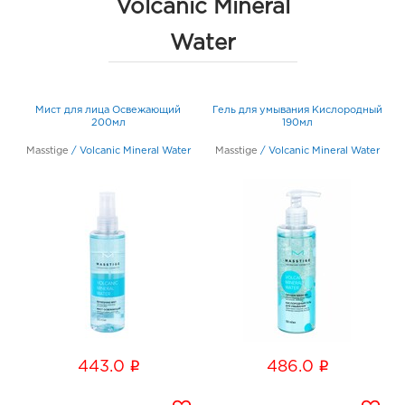
Volcanic Mineral
Water
Мист для лица Освежающий
Гель для умывания Кислородный
мл
200мл
190мл
r
Masstige
/
Volcanic Mineral Water
Masstige
/
Volcanic Mineral Water
i
i
443.0
486.0