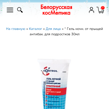
0
На главную
»
Каталог
»
Для лица
»
* Гель ночн. от прыщей
антибак. для подростков 30мл