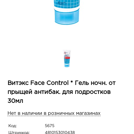
Витэкс Face Control * Гель ночн. от
прыщей антибак. для подростков
30мл
Нет в наличии в розничных магазинах
Код:
5675
Штрихкод:
4810153010438