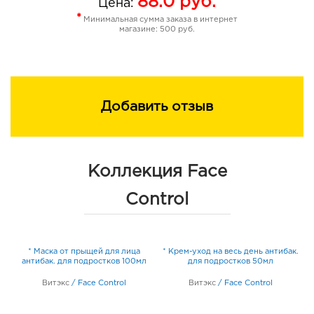
88.0
руб.
Цена:
*
Минимальная сумма заказа в интернет
магазине: 500 руб.
Добавить отзыв
Коллекция Face
Control
* Маска от прыщей для лица
* Крем-уход на весь день антибак.
антибак. для подростков 100мл
для подростков 50мл
Витэкс
/
Face Control
Витэкс
/
Face Control