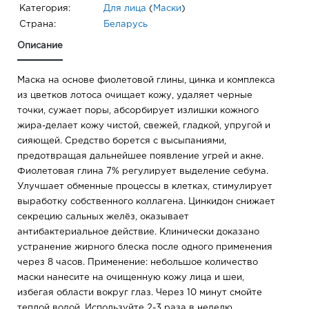
Категория:
Для лица
(
Маски
)
Страна:
Беларусь
Описание
Маска на основе фиолетовой глины, цинка и комплекса
из цветков лотоса очищает кожу, удаляет черные
точки, сужает поры, абсорбирует излишки кожного
жира-делает кожу чистой, свежей, гладкой, упругой и
сияющей. Средство борется с высыпаниями,
предотвращая дальнейшее появление угрей и акне.
Фиолетовая глина 7% регулирует выделение себума.
Улучшает обменные процессы в клетках, стимулирует
выработку собственного коллагена. Цинкидон снижает
секрецию сальных желёз, оказывает
антибактериальное действие. Клинически доказано
устранение жирного блеска после одного применения
через 8 часов. Применение: небольшое количество
маски нанесите на очищенную кожу лица и шеи,
избегая области вокруг глаз. Через 10 минут смойте
теплой водой. Используйте 2-3 раза в неделю.