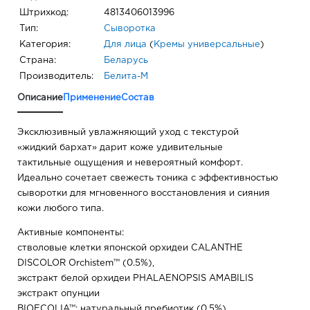
Штрихкод:
4813406013996
Тип:
Сыворотка
Категория:
Для лица
(
Кремы универсальные
)
Страна:
Беларусь
Производитель:
Белита-М
Описание
Применение
Состав
Эксклюзивный увлажняющий уход с текстурой
«жидкий бархат» дарит коже удивительные
тактильные ощущения и невероятный комфорт.
Идеально сочетает свежесть тоника с эффективностью
сыворотки для мгновенного восстановления и сияния
кожи любого типа.
Активные компоненты:
стволовые клетки японской орхидеи CALANTHE
DISCOLOR Orchistem™ (0.5%),
экстракт белой орхидеи PHALAENOPSIS AMABILIS
экстракт опунции
BIOECOLIA™: натуральный пребиотик (0.5%)