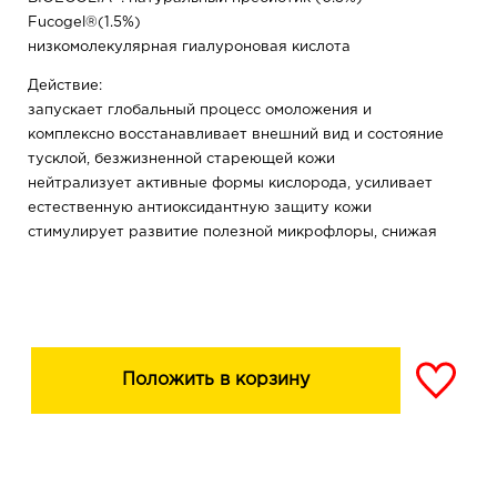
Fucogel®(1.5%)
низкомолекулярная гиалуроновая кислота
Действие:
запускает глобальный процесс омоложения и
комплексно восстанавливает внешний вид и состояние
тусклой, безжизненной стареющей кожи
нейтрализует активные формы кислорода, усиливает
естественную антиоксидантную защиту кожи
стимулирует развитие полезной микрофлоры, снижая
реактивность кожи
обеспечивает глубокое и длительное увлажняющее
действие
повышает устойчивость кожи к к агрессивным
внешним факторам.
Положить в корзину