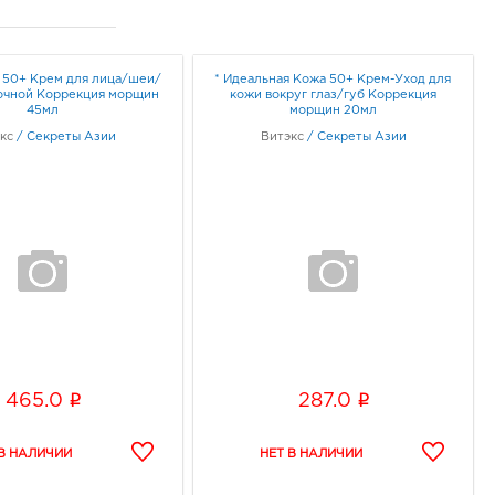
тов-на-Дону
мановский: 415.0 руб.
1, Ростовская область, г.о.
 50+ Крем для лица/шеи/
* Идеальная Кожа 50+ Крем-Уход для
д Ростов-на-Дону, г
очной Коррекция морщин
кожи вокруг глаз/губ Коррекция
ов-на-Дону, пер
45мл
морщин 20мл
мановский, Здание 55/16
кс
/
Секреты Азии
Витэкс
/
Секреты Азии
ик работы:
9:00 - 17:00
ов-на-Дону Ленина 95:
0 руб.
38, Ростовская область,
город Ростов-на-Дону, г
ов-на-Дону, улица Ленина,
95
ик работы:
10:00 - 21:00
i
i
465.0
287.0
тов-на-Дону
унистический: 415.0
1, Ростовская область, г.о.