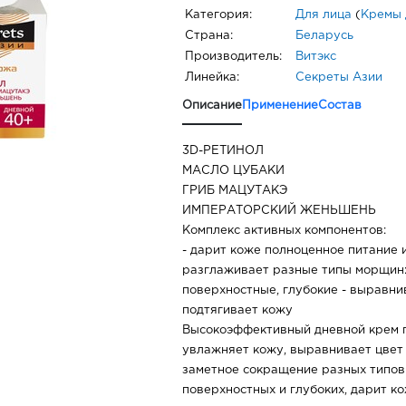
Категория:
Для лица
(
Кремы 
Страна:
Беларусь
Производитель:
Витэкс
Линейка:
Секреты Азии
Описание
Применение
Состав
3D-РЕТИНОЛ
МАСЛО ЦУБАКИ
ГРИБ МАЦУТАКЭ
ИМПЕРАТОРСКИЙ ЖЕНЬШЕНЬ
Комплекс активных компонентов:
- дарит коже полноценное питание 
разглаживает разные типы морщин:
поверхностные, глубокие - выравнив
подтягивает кожу
Высокоэффективный дневной крем п
увлажняет кожу, выравнивает цвет
заметное сокращение разных типов
поверхностных и глубоких, дарит ко