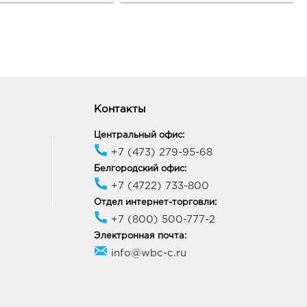
д Ростов-на-Дону, г
ов-на-Дону, пр-кт
унистический, Дом 46
ик работы:
9:00 - 20:00
нрог Лето: 415.0 руб.
3, Ростовская область, г.о.
Контакты
д Таганрог, г Таганрог, ул
анова, Здание 11
Центральный офис:
ик работы:
10:00 - 21:00
+7 (473) 279-95-68
Белгородский офис:
нрог Мармелад: 415.0
+7 (4722) 733-800
Отдел интернет-торговли:
30, Ростовская область,
+7 (800) 500-777-2
город Таганрог, г Таганрог,
Электронная почта:
ира, Дом 7
info@wbc-c.ru
ик работы:
10:00 - 22:00
нрог Петровская: 415.0