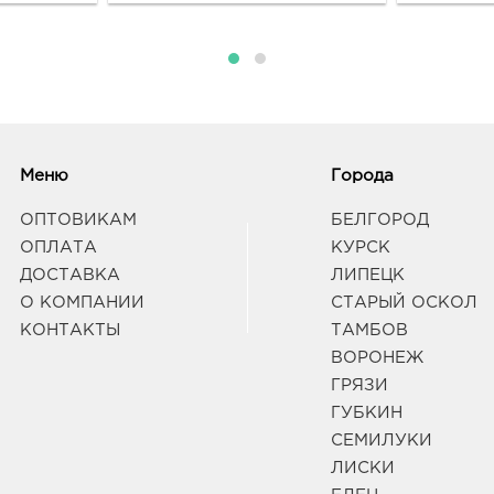
горо
Рост
Комм
Граф
Тага
34793
Меню
Города
горо
Сызр
ОПТОВИКАМ
БЕЛГОРОД
Граф
ОПЛАТА
КУРСК
ДОСТАВКА
ЛИПЕЦК
Тага
О КОМПАНИИ
СТАРЫЙ ОСКОЛ
руб.
КОНТАКТЫ
ТАМБОВ
3479
ВОРОНЕЖ
г.о. 
пл М
ГРЯЗИ
Граф
ГУБКИН
СЕМИЛУКИ
ЛИСКИ
Тага