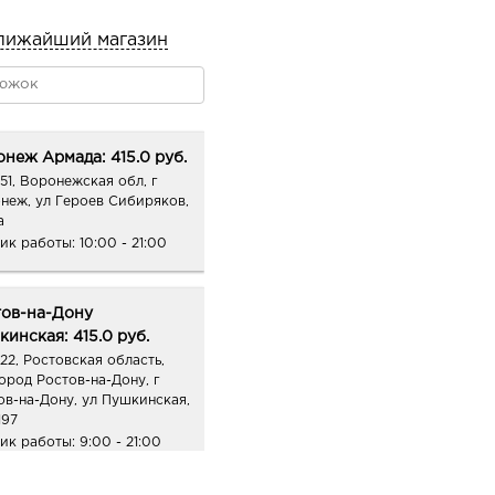
еждая появление морщин
лижайший магазин
ывает мощное
 регулирует обменные
анию морщин и
шает тонус кожи,
неж Армада: 415.0 руб.
икалов, ускоряющих
51, Воронежская обл, г
неж, ул Героев Сибиряков,
а
дости») – самый
ик работы:
10:00 - 21:00
вой кислотой, лецитином
тов-на-Дону
сидантное действие,
инская: 415.0 руб.
ения, осветляет кожу и
22, Ростовская область,
город Ростов-на-Дону, г
ов-на-Дону, ул Пушкинская,
197
ик работы:
9:00 - 21:00