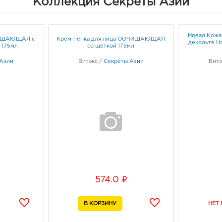
Коллекция Секреты Азии
Рос
Доло
34401
Идеал Кожа
горо
ЧИЩАЮЩАЯ с
Крем-пенка для лица ООЧИЩАЮЩАЯ
декольте Н
 175мл
со щеткой 175мл
Рост
Доло
 Азии
Витэкс
/
Секреты Азии
Витэ
Граф
Рост
415.
3440
г.о. 
Рост
Дом 
Граф
i
574.0
Рос
Комм
руб.
34409