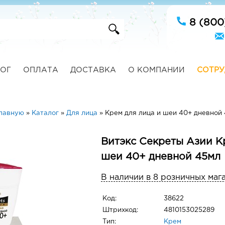
8 (800
ОГ
ОПЛАТА
ДОСТАВКА
О КОМПАНИИ
СОТРУ
главную
»
Каталог
»
Для лица
»
Крем для лица и шеи 40+ дневной
Витэкс Секреты Азии К
шеи 40+ дневной 45мл
В наличии в 8 розничных маг
Код:
38622
Штрихкод:
4810153025289
Тип:
Крем