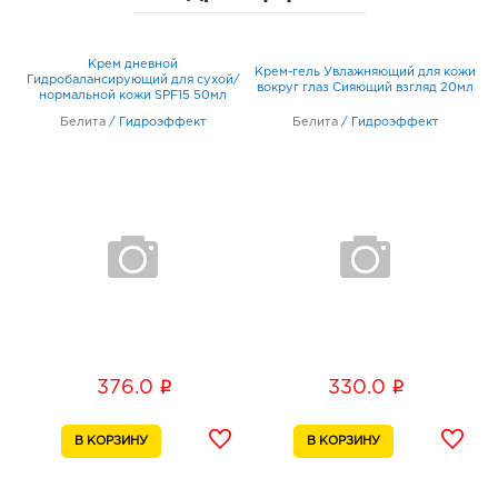
Крем дневной
/
Крем-гель Увлажняющий для кожи
Гидробалансирующий для сухой/
вокруг глаз Сияющий взгляд 20мл
нормальной кожи SPF15 50мл
Белита
/
Гидроэффект
Белита
/
Гидроэффект
i
i
376.0
330.0