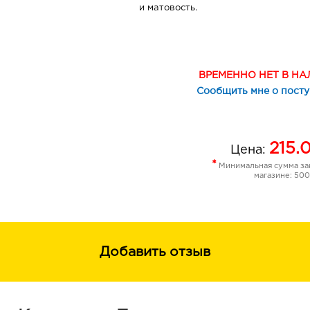
и матовость.
Применение: нанесите пенку на вла
легкими массирующими движениями
Тщательно смойте водой.
ВРЕМЕННО НЕТ В Н
Сообщить мне о пост
Состав: вода, лауретсульфат натрия
кокобетаин, кокамидопропиламинокс
лаурилглюкозид, кокамидопропилбет
карбоксилат натрия, лаурет-10, ПЭ
215.
Цена:
гидрогенизированный глицерилпаль
*
Минимальная сумма зак
глицерилкокоат, ПЭГ-6 глицерилкап
магазине: 500
парфюмерная композиция, экстракт л
(зелёного чая), экстракт плодов Citr
лимонная кислота, ПЭГ-32, альгин, 
бензиловый спирт, метилхлоризоти
метилизотиазолинон, CI 16255, CI 19
Добавить отзыв