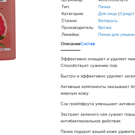
Штрихкод:
4810153023216
Тип:
Пенка
Категория:
Для лица
(
Средст
Страна:
Беларусь
Производитель:
Витэкс
Линейка:
Пенки для умыва
Описание
Состав
Эффективно очищает и удаляет ма
Способствует сужению пор.
Быстро и эффективно удаляет загр
Активные компоненты оказывают бл
жирную кожу.
Сок грейпфрута уменьшает активно
Экстракт зеленого чая сужает поры
антибактериальное действие.
Пенка подарит вашей коже удивите