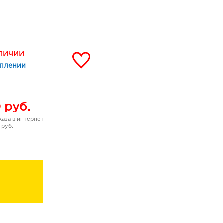
жную кожу, вспеньте
.
АЛИЧИИ
уплении
, хлорид натрия,
ид, ПЭГ-8,
аин, лаурет-11
Г-200
0
руб.
мат, ПЭГ-7
аза в интернет
рилат/капрат,
 руб.
истьев Camellia Sinensis
us Paradisi (грейпфрута),
ЭДТА динатрия,
азолинон,
140