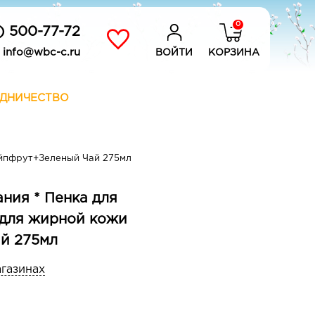
0
) 500-77-72
info@wbc-c.ru
ВОЙТИ
КОРЗИНА
ДНИЧЕСТВО
йпфрут+Зеленый Чай 275мл
ния * Пенка для
для жирной кожи
й 275мл
агазинах