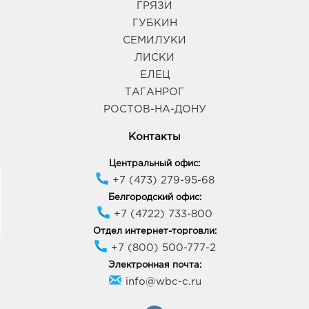
График работы:
10:00 - 21:00
ГРЯЗИ
ГУБКИН
СЕМИЛУКИ
Воронеж Европа: 377.0 руб.
ЛИСКИ
394033, Воронежская обл, г Воронеж, пр-кт
Ленинский, д. 95б
ЕЛЕЦ
График работы:
10:00 - 21:00
ТАГАНРОГ
РОСТОВ-НА-ДОНУ
Воронеж Сити-парк Град: 377.0 руб.
Контакты
396005, Воронежская обл, р-н Рамонский, п
Солнечный, ул Парковая, д. 3
Центральный офис:
График работы:
10:00 - 22:00
+7 (473) 279-95-68
Белгородский офис:
+7 (4722) 733-800
Воронеж Тенистый: 377.0 руб.
394070, Воронежская обл, г Воронеж, ул
Отдел интернет-торговли:
Тепличная, д. 4а
+7 (800) 500-777-2
График работы:
9:00 - 21:00
Электронная почта:
info@wbc-c.ru
Воронеж Галерея Чижова: 377.0 руб.