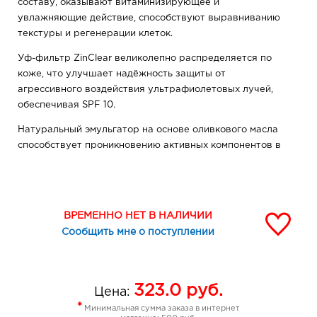
составу, оказывают витаминизирующее и
увлажняющие действие, способствуют выравниванию
текстуры и регенерации клеток.
Уф-фильтр ZinClear великолепно распределяется по
коже, что улучшает надёжность защиты от
агрессивного воздействия ультрафиолетовых лучей,
обеспечивая SPF 10.
Натуральный эмульгатор на основе оливкового масла
способствует проникновению активных компонентов в
глубокие слои кожи, сохраняя все полезные свойства
оливкового масла.
Кофеин оказывает укрепляющее и дренажное
ВРЕМЕННО НЕТ В НАЛИЧИИ
воздействие , тонизирует и улучшает цвет лица,
Сообщить мне о поступлении
снимая следы усталости.
Стабильная форма витамина С действует как
антиоксидант, усиливает синтез коллагена,
323.0
руб.
способствует снижению хрупкости мелких капилляров
Цена:
и предотвращает старение кожи.
*
Минимальная сумма заказа в интернет