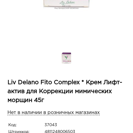
Liv Delano Fito Complex * Крем Лифт-
актив для Коррекции мимических
морщин 45г
Нет в наличии в розничных магазинах
Код:
37043
Штрихкод:
4811248006503