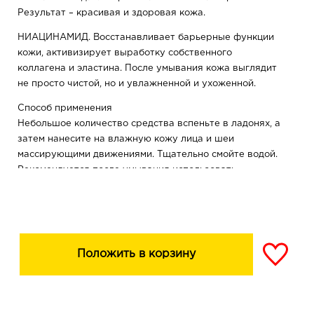
Результат – красивая и здоровая кожа.
НИАЦИНАМИД. Восстанавливает барьерные функции
кожи, активизирует выработку собственного
коллагена и эластина. После умывания кожа выглядит
не просто чистой, но и увлажненной и ухоженной.
Способ применения
Небольшое количество средства вспеньте в ладонях, а
затем нанесите на влажную кожу лица и шеи
массирующими движениями. Тщательно смойте водой.
Рекомендуется после умывания использовать
балансирующий тоник Microbiome Balance.
Состав
Aqua, Coco-Glucoside, Glycerin, Cocamidopropyl Betaine,
PEG-7 Glyceryl Cocoate, Acrylates/C10-30 Alkyl Acrylate
Положить в корзину
Crosspolymer, Xanthan Gum, Styrene/Acrylates
Сopolymer, Butylene Glycol, 1,2-Hexanediol,
Fructooligosaccharides, Xylose, Niacinamide, Parfum,
Sodium Chloride, Triethanolamine, Propylene Glycol,