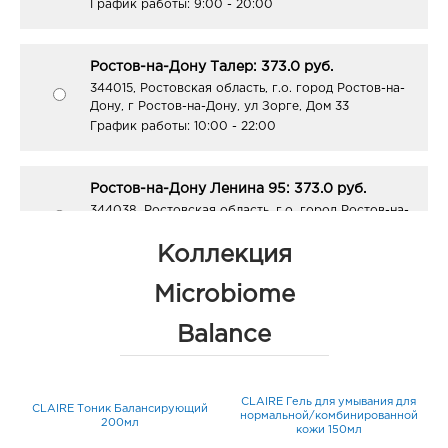
График работы:
9:00 - 20:00
Ростов-на-Дону Талер: 373.0 руб.
344015, Ростовская область, г.о. город Ростов-на-
Дону, г Ростов-на-Дону, ул Зорге, Дом 33
График работы:
10:00 - 22:00
Ростов-на-Дону Ленина 95: 373.0 руб.
344038, Ростовская область, г.о. город Ростов-на-
Дону, г Ростов-на-Дону, улица Ленина, Дом 95
График работы:
10:00 - 21:00
Коллекция
Microbiome
Ростов-на-Дону Ст. Дивизии: 373.0 руб.
Balance
344015, Ростовская область, г.о. город Ростов-на-
Дону, г Ростов-на-Дону, ул 339-й Стрелковой
Дивизии, Дом 29
График работы:
9:00 - 20:00
CLAIRE Гель для умывания для
E
CLAIRE Тоник Балансирующий
нормальной/комбинированной
200мл
кожи 150мл