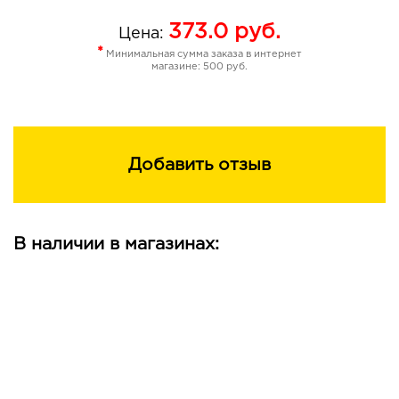
Benzyl Alcohol, Methylchloroisothiazolinone,
Methylisothiazolinone.
373.0
руб.
Цена:
*
Минимальная сумма заказа в интернет
магазине: 500 руб.
Добавить отзыв
В наличии в магазинах: