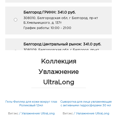
Белгород ГРИНН: 341.0 руб.
308010, Белгородская обл, г Белгород, пр-кт
Б.Хмельницкого, д. 137т
График работы:
10:00 - 21:00
Белгород Центральный рынок: 341.0 руб.
308009, Белгородская обл, г Белгород, пр-кт
Белгородский, д. 93
График работы:
9:00 - 21:00
Коллекция
Увлажнение
Белгород ЦУМ: 341.0 руб.
UltraLong
308009, Белгородская обл, г Белгород, ул Попова,
д. 36
График работы:
10:00 - 20:00
Гель-Филлер для кожи вокруг глаз
Сыворотка для лица увлажняющая
-
у
Роликовый 12мл
с активными гидросферами 30 мл
Белгород ост-ка Стадион: 341.0 руб.
Витэкс
/
Увлажнение UltraLong
308009, Белгородская обл, г Белгород, пр-кт
Витэкс
/
Увлажнение UltraLong