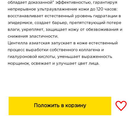
обладает доказанной* эффективностью, гарантируя
непрерывное ультраувлажнение кожи до 120 часов:
восстанавливает естественный уровень гидратации в
эпидермисе, создает барьер, препятствующий потере
влаги, укрепляет, защищает кожу от обезвоживания и
снижения эластичности.
Центелла азиатская запускает в коже естественный
процесс выработки собственного коллагена и
гиалуроновой кислоты, уменьшает выраженность
морщинок, освежает и улучшает цвет лица.
Концентрированная гиалуроновая кислота «утоляет
жажду» кожи и удерживает влагу в ее глубоких слоях,
не давая испаряться, препятствуя появлению сухости
и потере упругости кожи.
Pepha-ctive образует на коже невесомую
омолаживающую вуаль, которая оказывает
Положить в корзину
подтягивающее и разглаживающее действие.
Ценнейшее масло жожоба и витамин Е (витамин
молодости) насыщают клетки необходимыми липидами
и антиоксидантами, борются со свободными