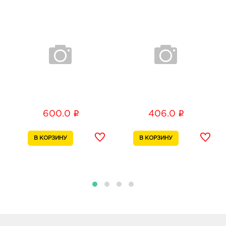
Б.Хмельницкого, соор. 50б
График работы:
9:00 - 20:00
Воронеж Линия Остужева: 341.0 руб.
394042, Воронежская обл, г Воронеж, ул
Переверткина, д. 7
График работы:
9:00 - 20:00
Воронеж Подземный Переход: 341.0 руб.
i
i
600.0
406.0
394006, Воронежская область, г Воронеж, ул 20-
летия Октября, Строение 119и
График работы:
8:30 - 20:00
Воронеж Придача: 341.0 руб.
394007, Воронежская обл, г Воронеж, ул
Димитрова, д. 64А
График работы:
8:00 - 18:00