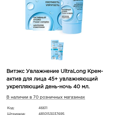
Витэкс Увлажнение UltraLong Крем-
актив для лица 45+ увлажняющий
укрепляющий день-ночь 40 мл.
В наличии в 70 розничных магазинах
Код:
46611
Штрихкод:
4810153037695