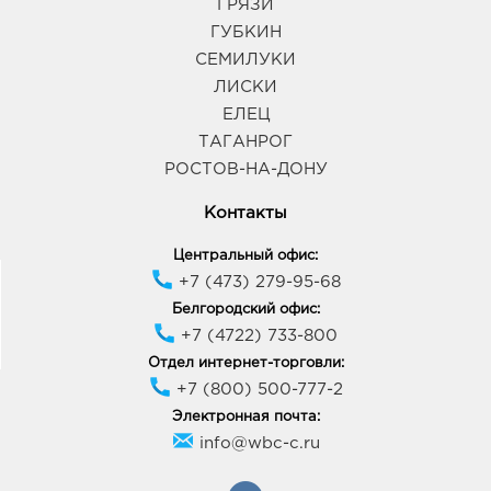
График работы:
9:00 - 20:00
ГРЯЗИ
ГУБКИН
СЕМИЛУКИ
Елец Линия: руб.
ЛИСКИ
399778, Липецкая область, г Елец, ш Московское,
стр. 3А
ЕЛЕЦ
График работы:
9:00 - 20:00
ТАГАНРОГ
РОСТОВ-НА-ДОНУ
Курчатов Линия: руб.
Контакты
307250, Курская область, г Курчатов, ул
Энергетиков, Владение 46
Центральный офис:
График работы:
9:00 - 20:00
+7 (473) 279-95-68
Белгородский офис:
+7 (4722) 733-800
Курск Европа-40: руб.
305040, Курская обл, г Курск, ул Студенческая, зд.
Отдел интернет-торговли:
1
+7 (800) 500-777-2
График работы:
10:00 - 22:00
Электронная почта:
info@wbc-c.ru
Курчатов Никольский: руб.