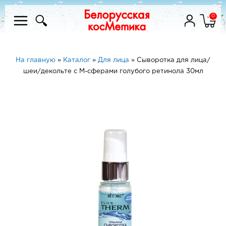
0
На главную
»
Каталог
»
Для лица
»
Сыворотка для лица/
шеи/декольте с М-сферами голубого ретинола 30мл