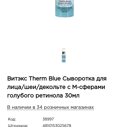
Витэкс Therm Blue Сыворотка для
лица/шеи/декольте с М-сферами
голубого ретинола 30мл
В наличии в 34 розничных магазинах
Код:
38997
Штрихкод:
4810153025678