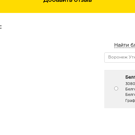
Добавить отзыв
:
Найти б
Белг
3080
Белг
Белг
Граф