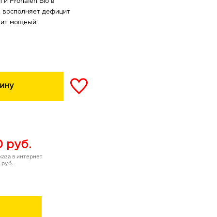
 и Pronalen Bio в
, восполняет дефицит
арит мощный
а процессов
вается, пока Вы
ину
нерацию
ержку» клеткам
са.
я: разглаживаются
0
руб.
ится более четким,
аза в интернет
 кожи.
 руб.
и, усиливается
расивая, излучает
ызовам нового дня.