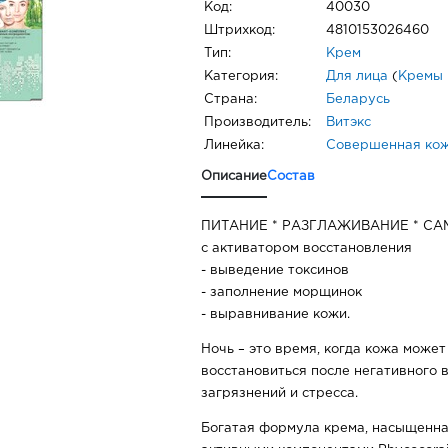
Код:
40030
Штрихкод:
4810153026460
Тип:
Крем
Категория:
Для лица
(
Кремы 
Страна:
Беларусь
Производитель:
Витэкс
Линейка:
Совершенная кож
Описание
Состав
ПИТАНИЕ * РАЗГЛАЖИВАНИЕ * С
с активатором восстановления
- выведение токсинов
- заполнение морщинок
- выравнивание кожи.
Ночь – это время, когда кожа може
восстановиться после негативного 
загрязнений и стресса.
Богатая формула крема, насыщенна