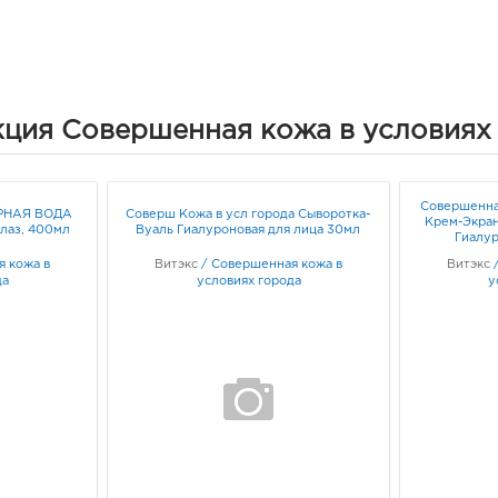
ция Совершенная кожа в условиях
Совершенная
РНАЯ ВОДА
Соверш Кожа в усл города Сыворотка-
Крем-Экран
глаз, 400мл
Вуаль Гиалуроновая для лица 30мл
Гиалу
 кожа в
Витэкс
/
Совершенная кожа в
Витэкс
да
условиях города
у