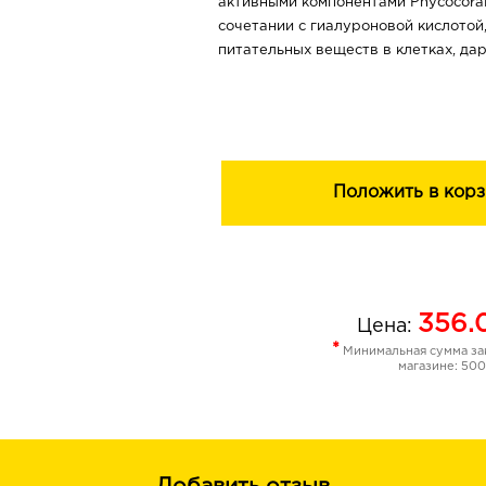
активными компонентами Phycocorail
сочетании с гиалуроновой кислотой
питательных веществ в клетках, д
энергетический импульс для запуск
самообновления кожи.
Ваша кожа непрерывно восстанавли
отдыхаете.
Положить в корз
Активатор восстановления:
- активно питает и усиливает реге
- оказывает энергетическую «подд
- устраняет следы усталости и стрес
Уменьшаются все признаки старени
356.
Цена:
мелкие морщинки, овал лица станов
*
Минимальная сумма зак
значительно повышается упругость
магазине: 500
Клетки насыщаются антиоксидантам
естественный защитный барьер.
Наутро Ваша кожа, отдохнувшая и к
сияние, она готова противостоять в