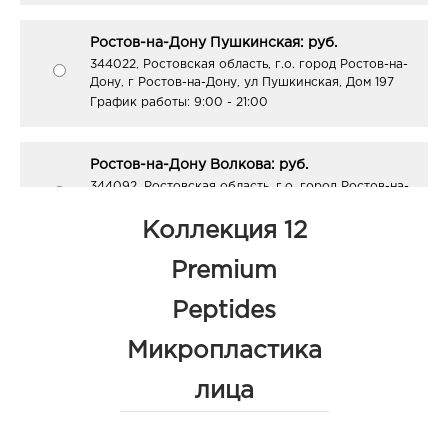
Ростов-на-Дону Пушкинская: руб.
344022, Ростовская область, г.о. город Ростов-на-
Дону, г Ростов-на-Дону, ул Пушкинская, Дом 197
График работы:
9:00 - 21:00
Ростов-на-Дону Волкова: руб.
344092, Ростовская область, г.о. город Ростов-на-
Дону, г Ростов-на-Дону, ул Волкова, Дом 3
График работы:
10:00 - 20:00
Коллекция 12
Premium
Таганрог Петровская: руб.
Peptides
347900, Ростовская область, г.о. город Таганрог, г
Таганрог, ул Петровская, д. 82
Микропластика
График работы:
10:00 - 17:00
лица