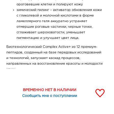
ороговевшие клетки и полируют кожу
химический пилинг – активатор обновления кожи
с гликолевой и молочной кислотами в форме
ламеллярного геля аккуратно устраняет
отмершие роговые частички, черные точки,
сглаживает шероховатости, уменьшает
пигментацию и улучшает цвет лица.
Биотехнологический Complex Active+ из 12 премиум-
пептидов, созданный на базе передовых исследований
и технологий, запускает каскад процессов,
направленных на восстановление красоты и молодости
кожи.
Мощные омолаживающие компоненты активируются
поэтапно, благодаря чему они могут проникать даже в
глубокие слои кожи и оказывать очень эффективное
ВРЕМЕННО НЕТ В НАЛИЧИИ
воздействие.
Сообщить мне о поступлении
Морщинки разглаживаются, овал лица становится
более подтянутым и четким, поверхность кожи