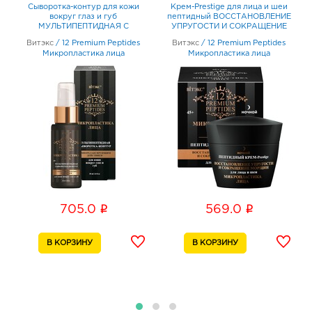
Сыворотка-контур для кожи
Крем-Prestige для лица и шеи
вокруг глаз и губ
пептидный ВОССТАНОВЛЕНИЕ
МУЛЬТИПЕПТИДНАЯ С
УПРУГОСТИ И СОКРАЩЕНИЕ
МИОРЕЛАКСИРУЮЩИМ
МОРЩИН 45+ ночной 45мл
Витэкс
/
12 Premium Peptides
Витэкс
/
12 Premium Peptides
ДЕЙСТВИЕМ 30мл
Микропластика лица
Микропластика лица
i
i
705.0
569.0