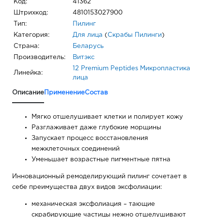
Код:
41362
Штрихкод:
4810153027900
Тип:
Пилинг
Категория:
Для лица
(
Скрабы Пилинги
)
Страна:
Беларусь
Производитель:
Витэкс
12 Premium Peptides Микропластика
Линейка:
лица
Описание
Применение
Состав
Мягко отшелушивает клетки и полирует кожу
Разглаживает даже глубокие морщины
Запускает процесс восстановления
межклеточных соединений
Уменьшает возрастные пигментные пятна
Инновационный ремоделирующий пилинг сочетает в
себе преимущества двух видов эксфолиации:
механическая эксфолиация – тающие
скрабирующие частицы нежно отшелушивают